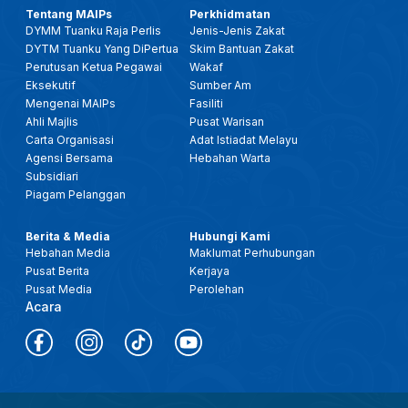
Tentang MAIPs
Perkhidmatan
DYMM Tuanku Raja Perlis
Jenis-Jenis Zakat
DYTM Tuanku Yang DiPertua
Skim Bantuan Zakat
Perutusan Ketua Pegawai
Wakaf
Eksekutif
Sumber Am
Mengenai MAIPs
Fasiliti
Ahli Majlis
Pusat Warisan
Carta Organisasi
Adat Istiadat Melayu
Agensi Bersama
Hebahan Warta
Subsidiari
Piagam Pelanggan
Berita & Media
Hubungi Kami
Hebahan Media
Maklumat Perhubungan
Pusat Berita
Kerjaya
Pusat Media
Perolehan
Acara