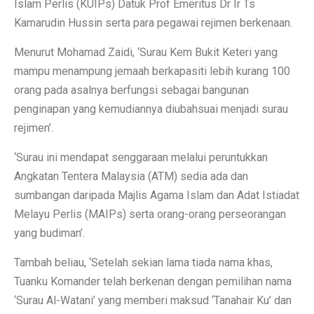
Islam Perlis (KUIPs) Datuk Prof Emeritus Dr Ir Ts
Kamarudin Hussin serta para pegawai rejimen berkenaan.
Menurut Mohamad Zaidi, ‘Surau Kem Bukit Keteri yang
mampu menampung jemaah berkapasiti lebih kurang 100
orang pada asalnya berfungsi sebagai bangunan
penginapan yang kemudiannya diubahsuai menjadi surau
rejimen’.
‘Surau ini mendapat senggaraan melalui peruntukkan
Angkatan Tentera Malaysia (ATM) sedia ada dan
sumbangan daripada Majlis Agama Islam dan Adat Istiadat
Melayu Perlis (MAIPs) serta orang-orang perseorangan
yang budiman’.
Tambah beliau, ‘Setelah sekian lama tiada nama khas,
Tuanku Komander telah berkenan dengan pemilihan nama
‘Surau Al-Watani’ yang memberi maksud ‘Tanahair Ku’ dan