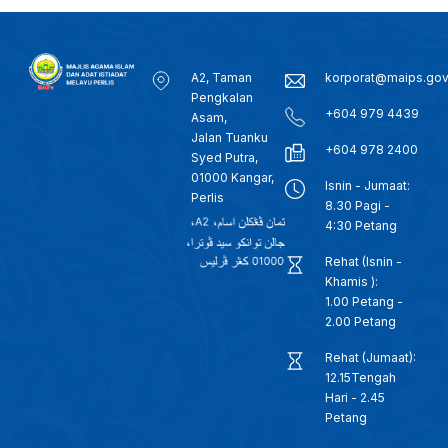
A2, Taman
korporat@maips.go
Pengkalan
+604 979 4439
Asam,
Jalan Tuanku
+604 978 2400
Syed Putra,
01000 Kangar,
Isnin - Jumaat:
Perlis
8.30 Pagi -
4:30 Petang
Rehat (Isnin -
Khamis ):
1.00 Petang -
2.00 Petang
Rehat (Jumaat):
12.15Tengah
Hari - 2.45
Petang