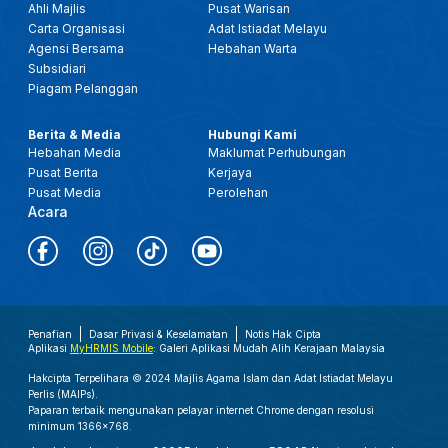
Ahli Majlis
Pusat Warisan
Carta Organisasi
Adat Istiadat Melayu
Agensi Bersama
Hebahan Warta
Subsidiari
Piagam Pelanggan
Berita & Media
Hubungi Kami
Hebahan Media
Maklumat Perhubungan
Pusat Berita
Kerjaya
Pusat Media
Perolehan
Acara
Penafian
Dasar Privasi & Keselamatan
Notis Hak Cipta
Aplikasi
MyHRMIS Mobile
: Galeri Aplikasi Mudah Alih Kerajaan Malaysia
Hakcipta Terpelihara © 2024 Majlis Agama Islam dan Adat Istiadat Melayu
Perlis (MAIPs).
Paparan terbaik mengunakan pelayar internet Chrome dengan resolusi
minimum 1366x768.