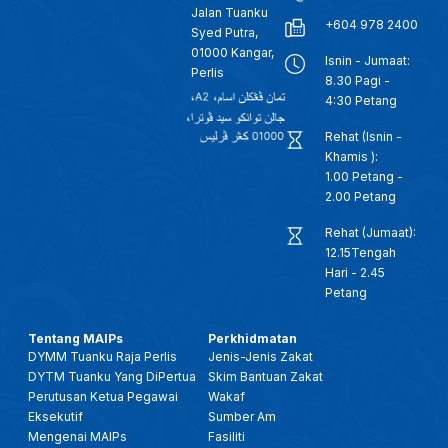
Jalan Tuanku
+604 978 2400
Syed Putra,
01000 Kangar,
Isnin - Jumaat:
Perlis
8.30 Pagi -
4:30 Petang
Rehat (Isnin -
Khamis ):
1.00 Petang -
2.00 Petang
Rehat (Jumaat):
12.15Tengah
Hari - 2.45
Petang
Tentang MAIPs
Perkhidmatan
DYMM Tuanku Raja Perlis
Jenis-Jenis Zakat
DYTM Tuanku Yang DiPertua
Skim Bantuan Zakat
Perutusan Ketua Pegawai
Wakaf
Eksekutif
Sumber Am
Mengenai MAIPs
Fasiliti