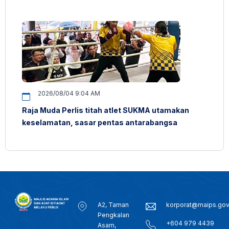
2026/08/04 9:04 AM
Raja Muda Perlis titah atlet SUKMA utamakan
keselamatan, sasar pentas antarabangsa
A2, Taman
korporat@maips.go
Pengkalan
+604 979 4439
Asam,