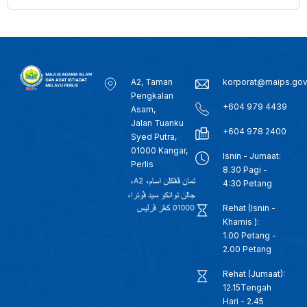
A2, Taman
korporat@maips.go
Pengkalan
+604 979 4439
Asam,
Jalan Tuanku
+604 978 2400
Syed Putra,
01000 Kangar,
Isnin - Jumaat:
Perlis
8.30 Pagi -
4:30 Petang
Rehat (Isnin -
Khamis ):
1.00 Petang -
2.00 Petang
Rehat (Jumaat):
12.15Tengah
Hari - 2.45