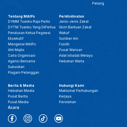
Petang
Tentang MAIPs
Perkhidmatan
DYMM Tuanku Raja Perlis
Jenis-Jenis Zakat
DYTM Tuanku Yang DiPertua
Skim Bantuan Zakat
Perutusan Ketua Pegawai
Wakaf
Eksekutif
Sumber Am
Mengenai MAIPs
Fasiliti
Ahli Majlis
Pusat Warisan
Carta Organisasi
Adat Istiadat Melayu
Agensi Bersama
Hebahan Warta
Subsidiari
Piagam Pelanggan
Berita & Media
Hubungi Kami
Hebahan Media
Maklumat Perhubungan
Pusat Berita
Kerjaya
Pusat Media
Perolehan
Acara