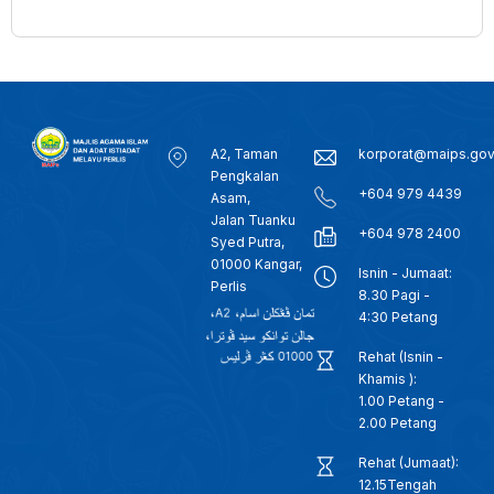
A2, Taman
korporat@maips.go
Pengkalan
+604 979 4439
Asam,
Jalan Tuanku
+604 978 2400
Syed Putra,
01000 Kangar,
Isnin - Jumaat:
Perlis
8.30 Pagi -
4:30 Petang
Rehat (Isnin -
Khamis ):
1.00 Petang -
2.00 Petang
Rehat (Jumaat):
12.15Tengah