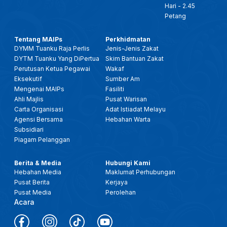
Hari - 2.45
Petang
Tentang MAIPs
Perkhidmatan
DYMM Tuanku Raja Perlis
Jenis-Jenis Zakat
DYTM Tuanku Yang DiPertua
Skim Bantuan Zakat
Perutusan Ketua Pegawai
Wakaf
Eksekutif
Sumber Am
Mengenai MAIPs
Fasiliti
Ahli Majlis
Pusat Warisan
Carta Organisasi
Adat Istiadat Melayu
Agensi Bersama
Hebahan Warta
Subsidiari
Piagam Pelanggan
Berita & Media
Hubungi Kami
Hebahan Media
Maklumat Perhubungan
Pusat Berita
Kerjaya
Pusat Media
Perolehan
Acara