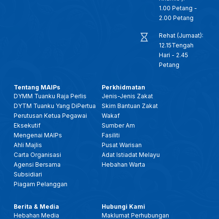
1.00 Petang -
2.00 Petang
Rehat (Jumaat):
12.15Tengah
Hari - 2.45
Petang
Tentang MAIPs
Perkhidmatan
DYMM Tuanku Raja Perlis
Jenis-Jenis Zakat
DYTM Tuanku Yang DiPertua
Skim Bantuan Zakat
Perutusan Ketua Pegawai
Wakaf
Eksekutif
Sumber Am
Mengenai MAIPs
Fasiliti
Ahli Majlis
Pusat Warisan
Carta Organisasi
Adat Istiadat Melayu
Agensi Bersama
Hebahan Warta
Subsidiari
Piagam Pelanggan
Berita & Media
Hubungi Kami
Hebahan Media
Maklumat Perhubungan