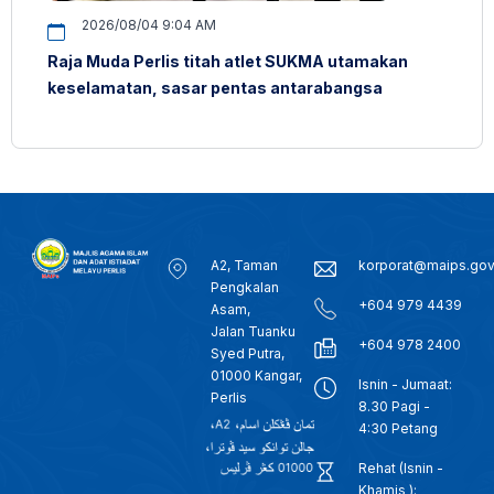
2026/08/04 9:04 AM
Raja Muda Perlis titah atlet SUKMA utamakan
keselamatan, sasar pentas antarabangsa
A2, Taman
korporat@maips.go
Pengkalan
+604 979 4439
Asam,
Jalan Tuanku
+604 978 2400
Syed Putra,
01000 Kangar,
Isnin - Jumaat:
Perlis
8.30 Pagi -
4:30 Petang
Rehat (Isnin -
Khamis ):