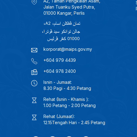
A2, Taman Pengkalan Asam,
Jalan Tuanku Syed Putra,
01000 Kangar, Perlis
korporat@maips.gov.my
+604 979 4439
+604 978 2400
Isnin - Jumaat:
8.30 Pagi - 4:30 Petang
Rehat (Isnin - Khamis ):
1.00 Petang - 2.00 Petang
Rehat (Jumaat):
12.15Tengah Hari - 2.45 Petang