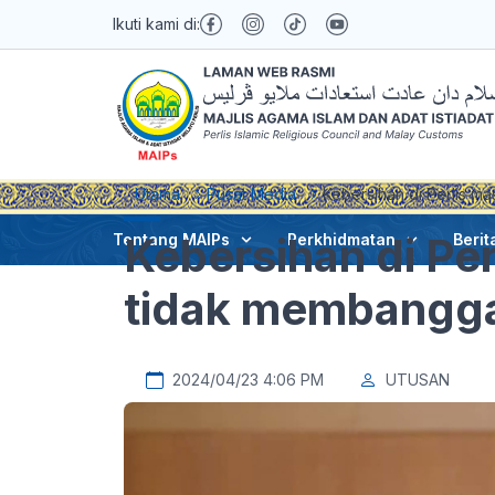
Ikuti kami di:
Utama
Pusat Media
Kebersihan di Perlis m
Kebersihan di Per
Tentang MAIPs
Perkhidmatan
Berit
tidak membanggak
2024/04/23 4:06 PM
UTUSAN