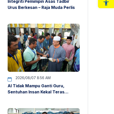
Integriti Pemimpin Asas Tadbir
Op
Urus Berkesan – Raja Muda Perlis
2026/08/07 8:56 AM
AI Tidak Mampu Ganti Guru,
Sentuhan Insan Kekal Teras
Pendidikan – Raja Muda Perlis