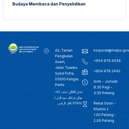
Budaya Membaca dan Penyelidikan
A2, Taman
korporat@maips.go
Pengkalan
+604 979 4439
Asam,
Jalan Tuanku
+604 978 2400
Syed Putra,
01000 Kangar,
Isnin - Jumaat:
Perlis
8.30 Pagi -
4:30 Petang
Rehat (Isnin -
Khamis ):
1.00 Petang -
2.00 Petang