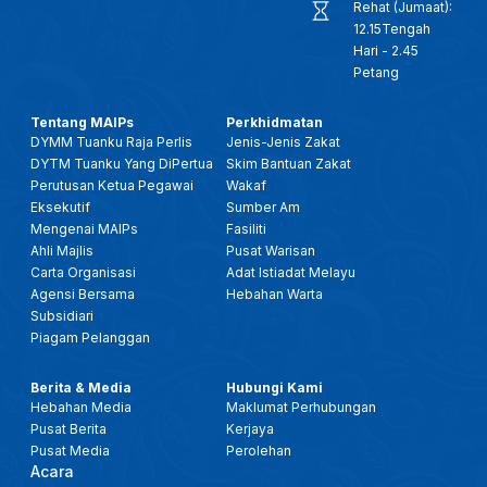
Rehat (Jumaat):
12.15Tengah
Hari - 2.45
Petang
Tentang MAIPs
Perkhidmatan
DYMM Tuanku Raja Perlis
Jenis-Jenis Zakat
DYTM Tuanku Yang DiPertua
Skim Bantuan Zakat
Perutusan Ketua Pegawai
Wakaf
Eksekutif
Sumber Am
Mengenai MAIPs
Fasiliti
Ahli Majlis
Pusat Warisan
Carta Organisasi
Adat Istiadat Melayu
Agensi Bersama
Hebahan Warta
Subsidiari
Piagam Pelanggan
Berita & Media
Hubungi Kami
Hebahan Media
Maklumat Perhubungan
Pusat Berita
Kerjaya
Pusat Media
Perolehan
Acara