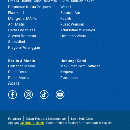
DYTM Tuanku Yang DiPertua
Skim Bantuan Zakat
Perutusan Ketua Pegawai
Wakaf
Eksekutif
Sumber Am
Mengenai MAIPs
Fasiliti
Ahli Majlis
Pusat Warisan
Carta Organisasi
Adat Istiadat Melayu
Agensi Bersama
Hebahan Warta
Subsidiari
Piagam Pelanggan
Berita & Media
Hubungi Kami
Hebahan Media
Maklumat Perhubungan
Pusat Berita
Kerjaya
Pusat Media
Perolehan
Acara
Penafian
Dasar Privasi & Keselamatan
Notis Hak Cipta
Aplikasi
MyHRMIS Mobile
: Galeri Aplikasi Mudah Alih Kerajaan Malaysia