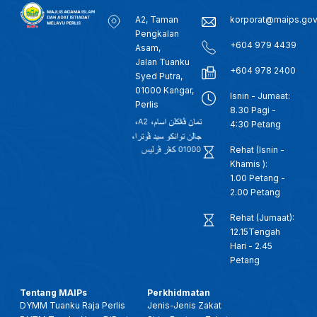
A2, Taman
korporat@maips.go
Pengkalan
+604 979 4439
Asam,
Jalan Tuanku
+604 978 2400
Syed Putra,
01000 Kangar,
Isnin - Jumaat:
Perlis
8.30 Pagi -
4:30 Petang
Rehat (Isnin -
Khamis ):
1.00 Petang -
2.00 Petang
Rehat (Jumaat):
12.15Tengah
Hari - 2.45
Petang
Tentang MAIPs
Perkhidmatan
DYMM Tuanku Raja Perlis
Jenis-Jenis Zakat