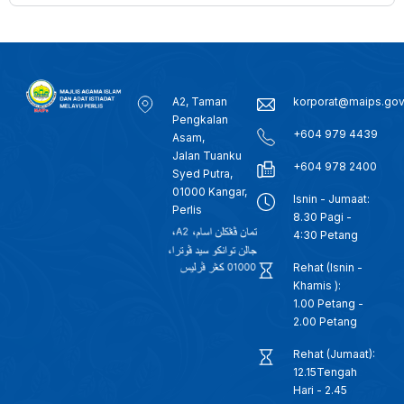
A2, Taman
korporat@maips.go
Pengkalan
+604 979 4439
Asam,
Jalan Tuanku
+604 978 2400
Syed Putra,
01000 Kangar,
Isnin - Jumaat:
Perlis
8.30 Pagi -
4:30 Petang
Rehat (Isnin -
Khamis ):
1.00 Petang -
2.00 Petang
Rehat (Jumaat):
12.15Tengah
Hari - 2.45