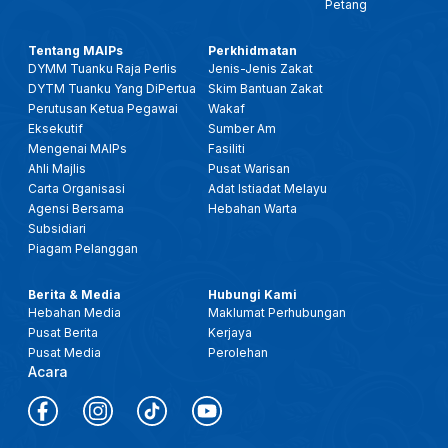
Petang
Tentang MAIPs
Perkhidmatan
DYMM Tuanku Raja Perlis
Jenis-Jenis Zakat
DYTM Tuanku Yang DiPertua
Skim Bantuan Zakat
Perutusan Ketua Pegawai
Wakaf
Eksekutif
Sumber Am
Mengenai MAIPs
Fasiliti
Ahli Majlis
Pusat Warisan
Carta Organisasi
Adat Istiadat Melayu
Agensi Bersama
Hebahan Warta
Subsidiari
Piagam Pelanggan
Berita & Media
Hubungi Kami
Hebahan Media
Maklumat Perhubungan
Pusat Berita
Kerjaya
Pusat Media
Perolehan
Acara