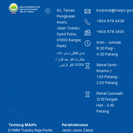
A2, Taman
korporat@maips.go
Pengkalan
+604 979 4439
Asam,
Jalan Tuanku
+604 978 2400
Syed Putra,
01000 Kangar,
Isnin - Jumaat:
Perlis
8.30 Pagi -
4:30 Petang
Rehat (Isnin -
Khamis ):
1.00 Petang -
2.00 Petang
Rehat (Jumaat):
12.15Tengah
Hari - 2.45
Petang
Tentang MAIPs
Perkhidmatan
DYMM Tuanku Raja Perlis
Jenis-Jenis Zakat