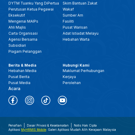
DYTM Tuanku Yang DiPertua
Skim Bantuan Zakat
Perutusan Ketua Pegawai
Wakaf
Eksekutif
Sumber Am
Mengenai MAIPs
Fasiliti
Ahli Majlis
Pusat Warisan
Carta Organisasi
Adat Istiadat Melayu
Agensi Bersama
Hebahan Warta
Subsidiari
Piagam Pelanggan
Berita & Media
Hubungi Kami
Hebahan Media
Maklumat Perhubungan
Pusat Berita
Kerjaya
Pusat Media
Perolehan
Acara
Penafian
Dasar Privasi & Keselamatan
Notis Hak Cipta
Aplikasi
MyHRMIS Mobile
: Galeri Aplikasi Mudah Alih Kerajaan Malaysia