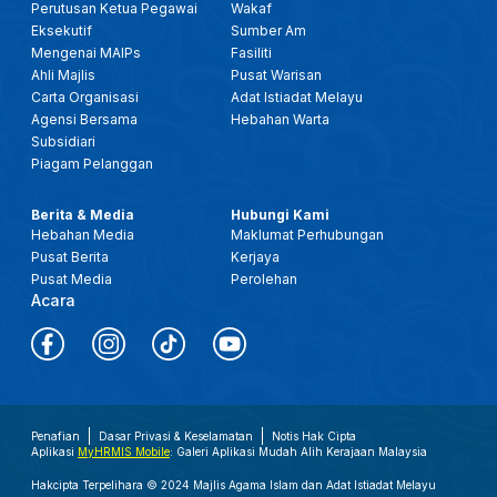
Perutusan Ketua Pegawai
Wakaf
Eksekutif
Sumber Am
Mengenai MAIPs
Fasiliti
Ahli Majlis
Pusat Warisan
Carta Organisasi
Adat Istiadat Melayu
Agensi Bersama
Hebahan Warta
Subsidiari
Piagam Pelanggan
Berita & Media
Hubungi Kami
Hebahan Media
Maklumat Perhubungan
Pusat Berita
Kerjaya
Pusat Media
Perolehan
Acara
Penafian
Dasar Privasi & Keselamatan
Notis Hak Cipta
Aplikasi
MyHRMIS Mobile
: Galeri Aplikasi Mudah Alih Kerajaan Malaysia
Hakcipta Terpelihara © 2024 Majlis Agama Islam dan Adat Istiadat Melayu