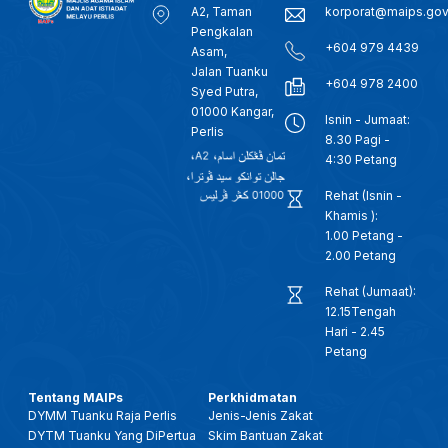
A2, Taman
korporat@maips.go
Pengkalan
+604 979 4439
Asam,
Jalan Tuanku
+604 978 2400
Syed Putra,
01000 Kangar,
Isnin - Jumaat:
Perlis
8.30 Pagi -
4:30 Petang
Rehat (Isnin -
Khamis ):
1.00 Petang -
2.00 Petang
Rehat (Jumaat):
12.15Tengah
Hari - 2.45
Petang
Tentang MAIPs
Perkhidmatan
DYMM Tuanku Raja Perlis
Jenis-Jenis Zakat
DYTM Tuanku Yang DiPertua
Skim Bantuan Zakat