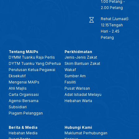
1.00 Petang -
2.00 Petang
Rehat (Jumaat):
12.15Tengah
Hari - 2.45
Petang
Tentang MAIPs
Perkhidmatan
DYMM Tuanku Raja Perlis
Jenis-Jenis Zakat
DYTM Tuanku Yang DiPertua
Skim Bantuan Zakat
Perutusan Ketua Pegawai
Wakaf
Eksekutif
Sumber Am
Mengenai MAIPs
Fasiliti
Ahli Majlis
Pusat Warisan
Carta Organisasi
Adat Istiadat Melayu
Agensi Bersama
Hebahan Warta
Subsidiari
Piagam Pelanggan
Berita & Media
Hubungi Kami
Hebahan Media
Maklumat Perhubungan