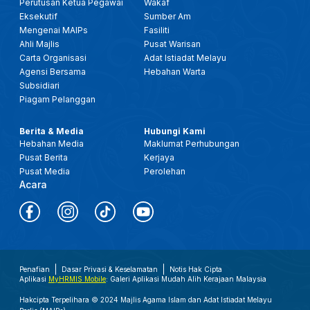
Perutusan Ketua Pegawai
Wakaf
Eksekutif
Sumber Am
Mengenai MAIPs
Fasiliti
Ahli Majlis
Pusat Warisan
Carta Organisasi
Adat Istiadat Melayu
Agensi Bersama
Hebahan Warta
Subsidiari
Piagam Pelanggan
Berita & Media
Hubungi Kami
Hebahan Media
Maklumat Perhubungan
Pusat Berita
Kerjaya
Pusat Media
Perolehan
Acara
Penafian
Dasar Privasi & Keselamatan
Notis Hak Cipta
Aplikasi
MyHRMIS Mobile
: Galeri Aplikasi Mudah Alih Kerajaan Malaysia
Hakcipta Terpelihara © 2024 Majlis Agama Islam dan Adat Istiadat Melayu