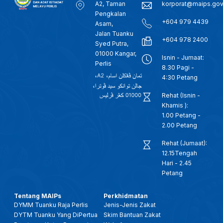
A2, Taman
korporat@maips.go
Pengkalan
+604 979 4439
Asam,
Jalan Tuanku
+604 978 2400
Syed Putra,
01000 Kangar,
Isnin - Jumaat:
Perlis
8.30 Pagi -
4:30 Petang
Rehat (Isnin -
Khamis ):
1.00 Petang -
2.00 Petang
Rehat (Jumaat):
12.15Tengah
Hari - 2.45
Petang
Tentang MAIPs
Perkhidmatan
DYMM Tuanku Raja Perlis
Jenis-Jenis Zakat
DYTM Tuanku Yang DiPertua
Skim Bantuan Zakat