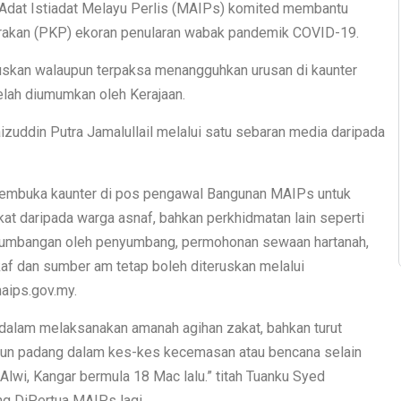
 Adat Istiadat Melayu Perlis (MAIPs) komited membantu
erakan (PKP) ekoran penularan wabak pandemik COVID-19.
ruskan walaupun terpaksa menangguhkan urusan di kaunter
lah diumumkan oleh Kerajaan.
izuddin Putra Jamalullail melalui satu sebaran media daripada
membuka kaunter di pos pengawal Bangunan MAIPs untuk
 daripada warga asnaf, bahkan perkhidmatan lain seperti
sumbangan oleh penyumbang, permohonan sewaan hartanah,
af dan sumber am tetap boleh diteruskan melalui
aips.gov.my.
dalam melaksanakan amanah agihan zakat, bahkan turut
urun padang dalam kes-kes kecemasan atau bencana selain
Alwi, Kangar bermula 18 Mac lalu.” titah Tuanku Syed
ng DiPertua MAIPs lagi.