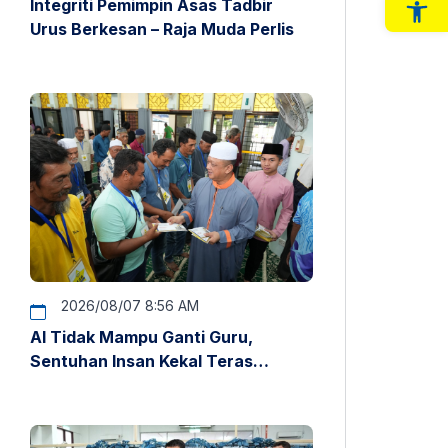
Integriti Pemimpin Asas Tadbir
Op
Urus Berkesan – Raja Muda Perlis
2026/08/07 8:56 AM
AI Tidak Mampu Ganti Guru,
Sentuhan Insan Kekal Teras
Pendidikan – Raja Muda Perlis