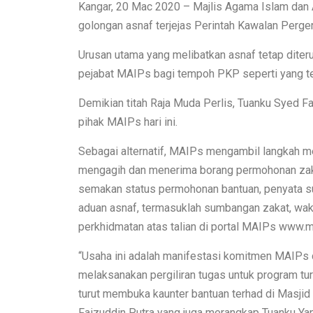
Kangar, 20 Mac 2020 – Majlis Agama Islam dan
golongan asnaf terjejas Perintah Kawalan Perg
Urusan utama yang melibatkan asnaf tetap dite
pejabat MAIPs bagi tempoh PKP seperti yang te
Demikian titah Raja Muda Perlis, Tuanku Syed Fa
pihak MAIPs hari ini.
Sebagai alternatif, MAIPs mengambil langkah 
mengagih dan menerima borang permohonan zakat
semakan status permohonan bantuan, penyata 
aduan asnaf, termasuklah sumbangan zakat, wak
perkhidmatan atas talian di portal MAIPs www.m
“Usaha ini adalah manifestasi komitmen MAIPs 
melaksanakan pergiliran tugas untuk program t
turut membuka kaunter bantuan terhad di Masjid 
Faizuddin Putra yang juga merangkap Tuanku Ya