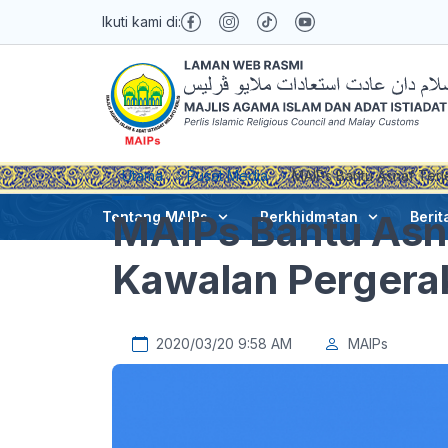
Ikuti kami di:
Utama
Pusat Media
MAIPs Bantu Asnaf Terj
MAIPs Bantu Asna
Tentang MAIPs
Perkhidmatan
Berit
Kawalan Pergera
2020/03/20 9:58 AM
MAIPs