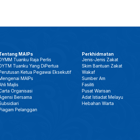
Tentang MAIPs
Perkhidmatan
DYMM Tuanku Raja Perlis
Jenis-Jenis Zakat
DYTM Tuanku Yang DiPertua
Skim Bantuan Zakat
Perutusan Ketua Pegawai Eksekutif
Wakaf
Mengenai MAIPs
Sumber Am
Ahli Majlis
Fasiliti
Carta Organisasi
Pusat Warisan
Agensi Bersama
Adat Istiadat Melayu
Subsidiari
Hebahan Warta
Piagam Pelanggan