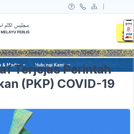
ejas Perintah Kawalan Pergerakan (PKP) COVID-19
f Terjejas Perintah
a & Media
Hubungi Kami
kan (PKP) COVID-19