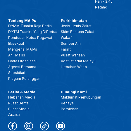
Hari - 2.45
Petang
Tentang MAIPs
Perkhidmatan
DYMM Tuanku Raja Perlis
Jenis-Jenis Zakat
DYTM Tuanku Yang DiPertua
Skim Bantuan Zakat
Perutusan Ketua Pegawai
Wakaf
Eksekutif
Sumber Am
Mengenai MAIPs
Fasiliti
Ahli Majlis
Pusat Warisan
Carta Organisasi
Adat Istiadat Melayu
Agensi Bersama
Hebahan Warta
Subsidiari
Piagam Pelanggan
Berita & Media
Hubungi Kami
Hebahan Media
Maklumat Perhubungan
Pusat Berita
Kerjaya
Pusat Media
Perolehan
Acara