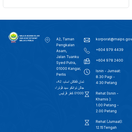
A2, Taman
korporat@maips.go
Pengkalan
+604 979 4439
Asam,
Jalan Tuanku
+604 978 2400
Syed Putra,
01000 Kangar,
Isnin - Jumaat:
Perlis
8.30 Pagi -
4:30 Petang
Rehat (Isnin -
Khamis ):
1.00 Petang -
2.00 Petang
Rehat (Jumaat):
12.15Tengah