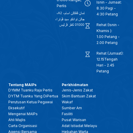
Isnin - Jumaat:
Perlis
8.30 Pagi -
4:30 Petang
Rehat (Isnin -
Khamis ):
1.00 Petang -
2.00 Petang
Rehat (Jumaat):
12.15Tengah
Hari - 2.45
Petang
Tentang MAIPs
Perkhidmatan
DYMM Tuanku Raja Perlis
Jenis-Jenis Zakat
DYTM Tuanku Yang DiPertua
Skim Bantuan Zakat
Perutusan Ketua Pegawai
Wakaf
Eksekutif
Sumber Am
Mengenai MAIPs
Fasiliti
Ahli Majlis
Pusat Warisan
Carta Organisasi
Adat Istiadat Melayu
Agensi Bersama
Hebahan Warta