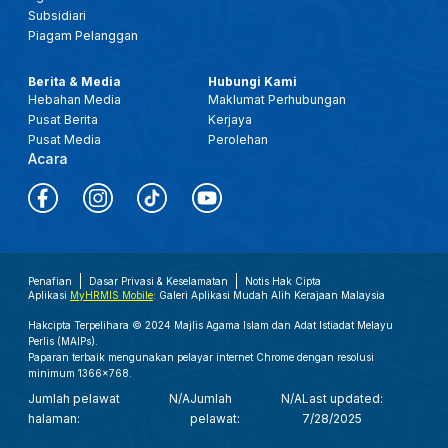
Subsidiari
Piagam Pelanggan
Berita & Media
Hubungi Kami
Hebahan Media
Maklumat Perhubungan
Pusat Berita
Kerjaya
Pusat Media
Perolehan
Acara
Penafian
Dasar Privasi & Keselamatan
Notis Hak Cipta
Aplikasi
MyHRMIS Mobile
: Galeri Aplikasi Mudah Alih Kerajaan Malaysia
Hakcipta Terpelihara © 2024 Majlis Agama Islam dan Adat Istiadat Melayu
Perlis (MAIPs).
Paparan terbaik mengunakan pelayar internet Chrome dengan resolusi
minimum 1366x768.
Jumlah pelawat
N/A
Jumlah
N/A
Last updated:
halaman:
pelawat:
7/28/2025