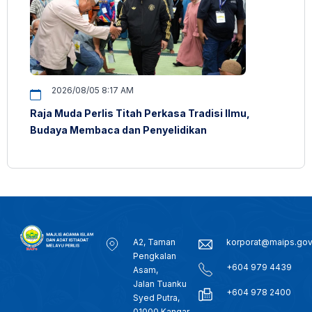
2026/08/05 8:17 AM
Raja Muda Perlis Titah Perkasa Tradisi Ilmu,
Budaya Membaca dan Penyelidikan
A2, Taman
korporat@maips.go
Pengkalan
+604 979 4439
Asam,
Jalan Tuanku
+604 978 2400
Syed Putra,
01000 Kangar,