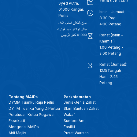
+604 978 2400
Syed Putra,
01000 Kangar,
Isnin - Jumaat:
Perlis
8.30 Pagi -
4:30 Petang
Rehat (Isnin -
Khamis ):
1.00 Petang -
2.00 Petang
Rehat (Jumaat):
12.15Tengah
Hari - 2.45
Petang
Tentang MAIPs
Perkhidmatan
DYMM Tuanku Raja Perlis
Jenis-Jenis Zakat
DYTM Tuanku Yang DiPertua
Skim Bantuan Zakat
Perutusan Ketua Pegawai
Wakaf
Eksekutif
Sumber Am
Mengenai MAIPs
Fasiliti
Ahli Majlis
Pusat Warisan