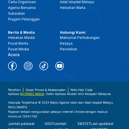
Carta Organisasi
Adat Istiadat Melayu
Agensi Bersama
Hebahan Warta
Subsidiari
Piagam Pelanggan
Berita & Media
Hubungi Kami
Hebahan Media
Maklumat Perhubungan
Pusat Berita
Kerjaya
Pusat Media
Perolehan
Acara
Penafian
Dasar Privasi & Keselamatan
Notis Hak Cipta
Aplikasi
MyHRMIS Mobile
: Galeri Aplikasi Mudah Alih Kerajaan Malaysia
Hakcipta Terpelihara © 2024 Majlis Agama Islam dan Adat Istiadat Melayu
Perlis (MAIPs).
Paparan terbaik mengunakan pelayar internet Chrome dengan resolusi
minimum 1366x768.
Jumlah pelawat
00011
Jumlah
583137
Last updated: