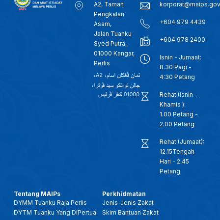
A2, Taman
korporat@maips.go
Pengkalan
+604 979 4439
Asam,
Jalan Tuanku
+604 978 2400
Syed Putra,
01000 Kangar,
Isnin - Jumaat:
Perlis
8.30 Pagi -
4:30 Petang
Rehat (Isnin -
Khamis ):
1.00 Petang -
2.00 Petang
Rehat (Jumaat):
12.15Tengah
Hari - 2.45
Petang
Tentang MAIPs
Perkhidmatan
DYMM Tuanku Raja Perlis
Jenis-Jenis Zakat
DYTM Tuanku Yang DiPertua
Skim Bantuan Zakat