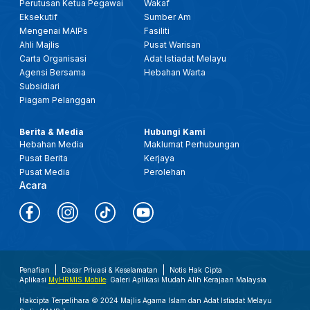
Perutusan Ketua Pegawai
Wakaf
Eksekutif
Sumber Am
Mengenai MAIPs
Fasiliti
Ahli Majlis
Pusat Warisan
Carta Organisasi
Adat Istiadat Melayu
Agensi Bersama
Hebahan Warta
Subsidiari
Piagam Pelanggan
Berita & Media
Hubungi Kami
Hebahan Media
Maklumat Perhubungan
Pusat Berita
Kerjaya
Pusat Media
Perolehan
Acara
Penafian
Dasar Privasi & Keselamatan
Notis Hak Cipta
Aplikasi
MyHRMIS Mobile
: Galeri Aplikasi Mudah Alih Kerajaan Malaysia
Hakcipta Terpelihara © 2024 Majlis Agama Islam dan Adat Istiadat Melayu