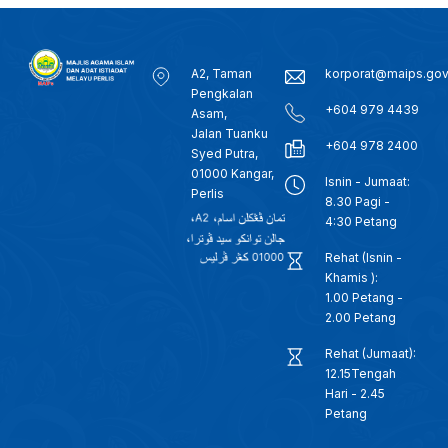
A2, Taman
korporat@maips.go
Pengkalan
+604 979 4439
Asam,
Jalan Tuanku
+604 978 2400
Syed Putra,
01000 Kangar,
Isnin - Jumaat:
Perlis
8.30 Pagi -
4:30 Petang
Rehat (Isnin -
Khamis ):
1.00 Petang -
2.00 Petang
Rehat (Jumaat):
12.15Tengah
Hari - 2.45
Petang