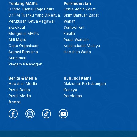
Tentang MAIPs
Perkhidmatan
DYMM Tuanku Raja Perlis
Jenis-Jenis Zakat
DYTM Tuanku Yang DiPertua
Skim Bantuan Zakat
Perutusan Ketua Pegawai
Wakaf
Eksekutif
Sumber Am
Mengenai MAIPs
Fasiliti
Ahli Majlis
Pusat Warisan
Carta Organisasi
Adat Istiadat Melayu
Agensi Bersama
Hebahan Warta
Subsidiari
Piagam Pelanggan
Berita & Media
Hubungi Kami
Hebahan Media
Maklumat Perhubungan
Pusat Berita
Kerjaya
Pusat Media
Perolehan
Acara