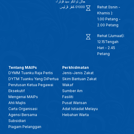
Rehat (Isnin -
Khamis ):
1.00 Petang -
2.00 Petang
Rehat (Jumaat):
12.15Tengah
Hari - 2.45
Petang
Tentang MAIPs
Perkhidmatan
DYMM Tuanku Raja Perlis
Jenis-Jenis Zakat
DYTM Tuanku Yang DiPertua
Skim Bantuan Zakat
Perutusan Ketua Pegawai
Wakaf
Eksekutif
Sumber Am
Mengenai MAIPs
Fasiliti
Ahli Majlis
Pusat Warisan
Carta Organisasi
Adat Istiadat Melayu
Agensi Bersama
Hebahan Warta
Subsidiari
Piagam Pelanggan