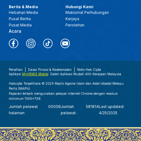
Berita & Media
Hubungi Kami
Hebahan Media
Maklumat Perhubungan
Pusat Berita
Kerjaya
Pusat Media
Perolehan
Acara
Penafian
Dasar Privasi & Keselamatan
Notis Hak Cipta
Aplikasi
MyHRMIS Mobile
: Galeri Aplikasi Mudah Alih Kerajaan Malaysia
Hakcipta Terpelihara © 2024 Majlis Agama Islam dan Adat Istiadat Melayu
Perlis (MAIPs).
Paparan terbaik mengunakan pelayar internet Chrome dengan resolusi
minimum 1366x768.
Jumlah pelawat
00008
Jumlah
581814
Last updated:
halaman:
pelawat:
4/25/2025