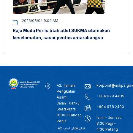
2026/08/04 9:04 AM
Raja Muda Perlis titah atlet SUKMA utamakan
keselamatan, sasar pentas antarabangsa
A2, Taman
korporat@maips.go
Pengkalan
+604 979 4439
Asam,
Jalan Tuanku
+604 978 2400
Syed Putra,
01000 Kangar,
Isnin - Jumaat:
Perlis
8.30 Pagi -
4:30 Petang