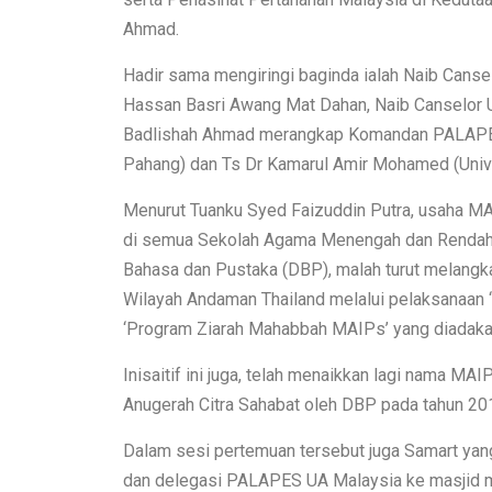
Ahmad.
Hadir sama mengiringi baginda ialah Naib Canselo
Hassan Basri Awang Mat Dahan, Naib Canselor Un
Badlishah Ahmad merangkap Komandan PALAPES
Pahang) dan Ts Dr Kamarul Amir Mohamed (Unive
Menurut Tuanku Syed Faizuddin Putra, usaha MA
di semua Sekolah Agama Menengah dan Rendah s
Bahasa dan Pustaka (DBP), malah turut melangk
Wilayah Andaman Thailand melalui pelaksanaan ‘B
‘Program Ziarah Mahabbah MAIPs’ yang diadaka
Inisaitif ini juga, telah menaikkan lagi nama M
Anugerah Citra Sahabat oleh DBP pada tahun 201
Dalam sesi pertemuan tersebut juga Samart yan
dan delegasi PALAPES UA Malaysia ke masjid m