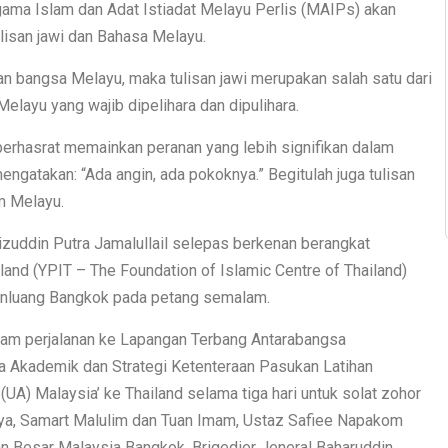
Agama Islam dan Adat Istiadat Melayu Perlis (MAIPs) akan
isan jawi dan Bahasa Melayu.
 bangsa Melayu, maka tulisan jawi merupakan salah satu dari
elayu yang wajib dipelihara dan dipulihara.
erhasrat memainkan peranan yang lebih signifikan dalam
ngatakan: “Ada angin, ada pokoknya.” Begitulah juga tulisan
am Melayu.
izuddin Putra Jamalullail selepas berkenan berangkat
and (YPIT – The Foundation of Islamic Centre of Thailand)
uanluang Bangkok pada petang semalam.
am perjalanan ke Lapangan Terbang Antarabangsa
a Akademik dan Strategi Ketenteraan Pasukan Latihan
) Malaysia’ ke Thailand selama tiga hari untuk solat zohor
ya, Samart Malulim dan Tuan Imam, Ustaz Safiee Napakom
n Besar Malaysia Bangkok, Brigedier Jeneral Baharuddin