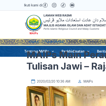
Ikuti kami di:
Utama
Pusat Media
MAIPs Main Peranan Mar
MAIPs Main Pera
Tentang MAIPs
Perkhidmatan
Berit
Tulisan Jawi – Ra
2020/02/20 10:36 AM
MAIPs