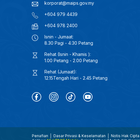
korporat@maips.gov.my
+604 979 4439
+604 978 2400
Isnin - Jumaat:
8.30 Pagi - 4:30 Petang
Rehat (Isnin - Khamis ):
1.00 Petang - 2.00 Petang
Rehat (Jumaat):
12.15Tengah Hari - 2.45 Petang
Penafian
Dasar Privasi & Keselamatan
Notis Hak Cipta