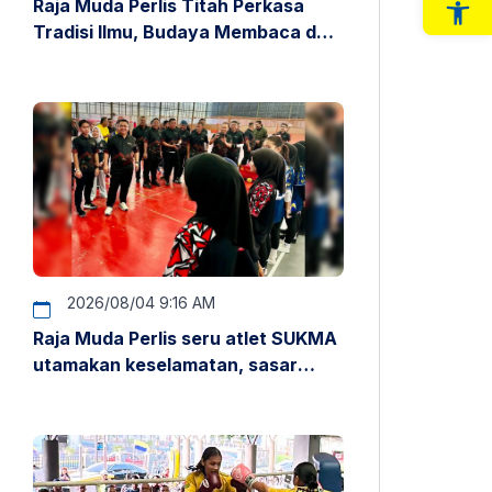
Raja Muda Perlis Titah Perkasa
Op
Tradisi Ilmu, Budaya Membaca dan
Penyelidikan
2026/08/04 9:16 AM
Raja Muda Perlis seru atlet SUKMA
utamakan keselamatan, sasar
pentas antarabangsa