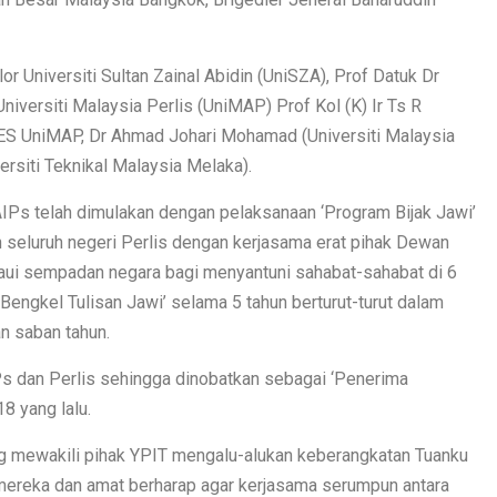
r Universiti Sultan Zainal Abidin (UniSZA), Prof Datuk Dr
iversiti Malaysia Perlis (UniMAP) Prof Kol (K) Ir Ts R
 UniMAP, Dr Ahmad Johari Mohamad (Universiti Malaysia
rsiti Teknikal Malaysia Melaka).
IPs telah dimulakan dengan pelaksanaan ‘Program Bijak Jawi’
eluruh negeri Perlis dengan kerjasama erat pihak Dewan
aui sempadan negara bagi menyantuni sahabat-sahabat di 6
engkel Tulisan Jawi’ selama 5 tahun berturut-turut dalam
n saban tahun.
AIPs dan Perlis sehingga dinobatkan sebagai ‘Penerima
8 yang lalu.
g mewakili pihak YPIT mengalu-alukan keberangkatan Tuanku
ereka dan amat berharap agar kerjasama serumpun antara