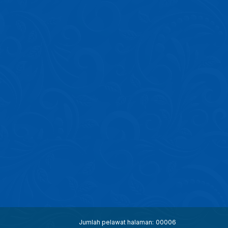
Jumlah pelawat halaman:
00006