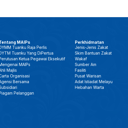
Tentang MAIPs
Perkhidmatan
DYMM Tuanku Raja Perlis
Jenis-Jenis Zakat
DYTM Tuanku Yang DiPertua
Skim Bantuan Zakat
Perutusan Ketua Pegawai Eksekutif
Wakaf
Mengenai MAIPs
Sumber Am
Ahli Majlis
Fasiliti
Carta Organisasi
Pusat Warisan
Agensi Bersama
Adat Istiadat Melayu
Subsidiari
Hebahan Warta
Piagam Pelanggan