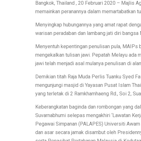
Bangkok, Thailand , 20 Februari 2020 – Majlis 
memainkan peranannya dalam memartabatkan tul
Menyingkap hubungannya yang amat rapat dengan
warisan peradaban dan lambang jati diri bangsa M
Menyentuh kepentingan penulisan pula, MAIPs b
mengekalkan tulisan jawi. Pepatah Melayu ada me
jawi telah menjadi asal mulanya penulisan di al
Demikian titah Raja Muda Perlis Tuanku Syed Fa
mengunjungi masjid di Yayasan Pusat Islam Thail
yang terletak di 2 Ramkhamhaeng Rd., Soi 2, S
Keberangkatan baginda dan rombongan yang dal
Suvarnabhumi selepas mengakhiri ‘Lawatan Kerj
Pegawai Simpanan (PALAPES) Universiti Awam (UA
dan asar secara jamak disambut oleh Presidenn
serta Penasihat Pertahanan Malaysia di Kedutaa