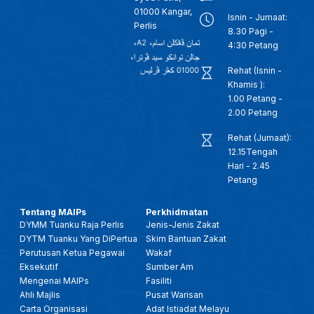
01000 Kangar,
Isnin - Jumaat:
Perlis
8.30 Pagi -
4:30 Petang
Rehat (Isnin -
Khamis ):
1.00 Petang -
2.00 Petang
Rehat (Jumaat):
12.15Tengah
Hari - 2.45
Petang
Tentang MAIPs
Perkhidmatan
DYMM Tuanku Raja Perlis
Jenis-Jenis Zakat
DYTM Tuanku Yang DiPertua
Skim Bantuan Zakat
Perutusan Ketua Pegawai
Wakaf
Eksekutif
Sumber Am
Mengenai MAIPs
Fasiliti
Ahli Majlis
Pusat Warisan
Carta Organisasi
Adat Istiadat Melayu