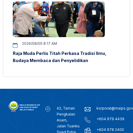
2026/08/05 8:17 AM
Raja Muda Perlis Titah Perkasa Tradisi Ilmu,
Budaya Membaca dan Penyelidikan
A2, Taman
korporat@maips.go
Pengkalan
+604 979 4439
Asam,
Jalan Tuanku
+604 978 2400
Syed Putra,