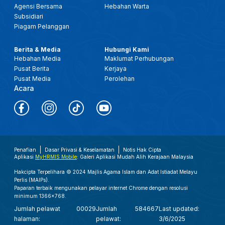
Agensi Bersama
Hebahan Warta
Subsidiari
Piagam Pelanggan
Berita & Media
Hubungi Kami
Hebahan Media
Maklumat Perhubungan
Pusat Berita
Kerjaya
Pusat Media
Perolehan
Acara
Penafian
Dasar Privasi & Keselamatan
Notis Hak Cipta
Aplikasi
MyHRMIS Mobile
: Galeri Aplikasi Mudah Alih Kerajaan Malaysia
Hakcipta Terpelihara © 2024 Majlis Agama Islam dan Adat Istiadat Melayu
Perlis (MAIPs).
Paparan terbaik mengunakan pelayar internet Chrome dengan resolusi
minimum 1366x768.
Jumlah pelawat
00029
Jumlah
584667
Last updated:
halaman:
pelawat:
3/6/2025