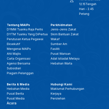
12.15Tengah
Hari - 2.45
Petang
Tentang MAIPs
Perkhidmatan
DYMM Tuanku Raja Perlis
Jenis-Jenis Zakat
DYTM Tuanku Yang DiPertua
Skim Bantuan Zakat
Perutusan Ketua Pegawai
Wakaf
Eksekutif
Sumber Am
Mengenai MAIPs
Fasiliti
Ahli Majlis
Pusat Warisan
Carta Organisasi
Adat Istiadat Melayu
Agensi Bersama
Hebahan Warta
Subsidiari
Piagam Pelanggan
Berita & Media
Hubungi Kami
Hebahan Media
Maklumat Perhubungan
Pusat Berita
Kerjaya
Pusat Media
Perolehan
Acara