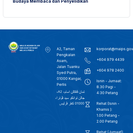
Budaya Membaca dan Penyelidikan
A2, Taman
korporat@maips.go
Pengkalan
+604 979 4439
Asam,
Jalan Tuanku
+604 978 2400
Syed Putra,
01000 Kangar,
Isnin - Jumaat:
Perlis
8.30 Pagi -
4:30 Petang
Rehat (Isnin -
Khamis ):
1.00 Petang -
2.00 Petang
Rehat (Jumaat):