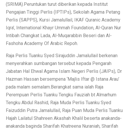
(SRIMA).Peruntukan turut diberikan kepada Institut
Pengajian Tinggi Perlis (IPTIPs), Sekolah Agama Petang
Perlis (SAPPS), Kursi Jamalullail, IKAF Quranic Academy
Iqra’, International Khayr Ummah Foundation, Al-Quran Nur
Intibah Changkat Lada, Al-Muqarabbin Beseri dan Al-
Fashoha Academy Of Arabic Repoh.
Raja Perlis Tuanku Syed Sirajuddin Jamalullail berkenan
menyerahkan sumbangan tersebut kepada Pengarah
Jabatan Hal Ehwal Agama Islam Negeri Perlis (JAIPs), Dr
Hazman Hassan bersempena ‘Majlis Iftar @ Istana Arau’
pada malam semalam.Berangkat sama ialah Raja
Perempuan Perlis Tuanku Tengku Fauziah bt Almarhum
Tengku Abdul Rashid, Raja Muda Perlis Tuanku Syed
Faizuddin Putra Jamalullail, Raja Puan Muda Perlis Tuanku
Hajah Lailatul Shahreen Akashah Khalil beserta anakanda-
anakanda baginda Sharifah Khatreena Nuraniah, Sharifah