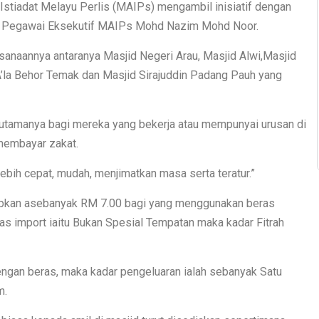
stiadat Melayu Perlis (MAIPs) mengambil inisiatif dengan
ua Pegawai Eksekutif MAIPs Mohd Nazim Mohd Noor.
sanaannya antaranya Masjid Negeri Arau, Masjid Alwi,Masjid
’la Behor Temak dan Masjid Sirajuddin Padang Pauh yang
rutamanya bagi mereka yang bekerja atau mempunyai urusan di
 membayar zakat.
lebih cepat, mudah, menjimatkan masa serta teratur.”
tetapkan asebanyak RM 7.00 bagi yang menggunakan beras
s import iaitu Bukan Spesial Tempatan maka kadar Fitrah
engan beras, maka kadar pengeluaran ialah sebanyak Satu
m.