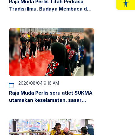
Raja Muda Perlis Titah Perkasa
Op
Tradisi Ilmu, Budaya Membaca dan
Penyelidikan
2026/08/04 9:16 AM
Raja Muda Perlis seru atlet SUKMA
utamakan keselamatan, sasar
pentas antarabangsa