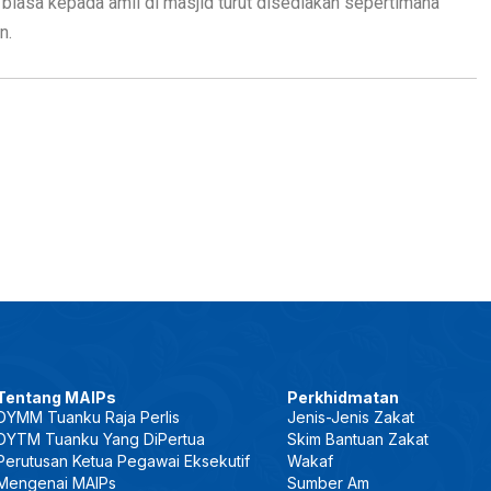
 biasa kepada amil di masjid turut disediakan sepertimana
n.
Tentang MAIPs
Perkhidmatan
DYMM Tuanku Raja Perlis
Jenis-Jenis Zakat
DYTM Tuanku Yang DiPertua
Skim Bantuan Zakat
Perutusan Ketua Pegawai Eksekutif
Wakaf
Mengenai MAIPs
Sumber Am