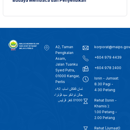
Budaya Membaca dan Penyelidikan
A2, Taman
korporat@maips.go
Pengkalan
+604 979 4439
Asam,
Jalan Tuanku
+604 978 2400
Syed Putra,
01000 Kangar,
Isnin - Jumaat:
Perlis
8.30 Pagi -
4:30 Petang
Rehat (Isnin -
Khamis ):
1.00 Petang -
2.00 Petang
Rehat (Jumaat):