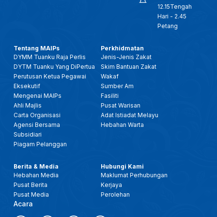
12.15Tengah
Hari - 2.45
Petang
Tentang MAIPs
Perkhidmatan
DYMM Tuanku Raja Perlis
Jenis-Jenis Zakat
DYTM Tuanku Yang DiPertua
Skim Bantuan Zakat
Perutusan Ketua Pegawai
Wakaf
Eksekutif
Sumber Am
Mengenai MAIPs
Fasiliti
Ahli Majlis
Pusat Warisan
Carta Organisasi
Adat Istiadat Melayu
Agensi Bersama
Hebahan Warta
Subsidiari
Piagam Pelanggan
Berita & Media
Hubungi Kami
Hebahan Media
Maklumat Perhubungan
Pusat Berita
Kerjaya
Pusat Media
Perolehan
Acara