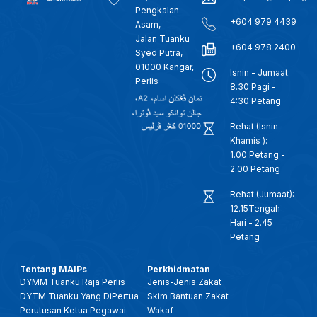
Pengkalan
+604 979 4439
Asam,
Jalan Tuanku
+604 978 2400
Syed Putra,
01000 Kangar,
Isnin - Jumaat:
Perlis
8.30 Pagi -
4:30 Petang
Rehat (Isnin -
Khamis ):
1.00 Petang -
2.00 Petang
Rehat (Jumaat):
12.15Tengah
Hari - 2.45
Petang
Tentang MAIPs
Perkhidmatan
DYMM Tuanku Raja Perlis
Jenis-Jenis Zakat
DYTM Tuanku Yang DiPertua
Skim Bantuan Zakat
Perutusan Ketua Pegawai
Wakaf