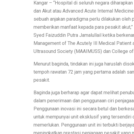
Kangar – “Hospital di seluruh negara diharapk
dan Akut atau Advanced Acute Internal Medicine
sebuah anjakan paradigma perlu dilakukan oleh p
memberikan manfaat kepada para pesakit akut,” 
Syed Faizuddin Putra Jamalullail ketika berke
Management of The Acutely Ill Medical Patient 
Ultrasound Society (MAAIMUSS) dan College of 
Menurut baginda, tindakan ini juga haruslah diso
tempoh rawatan 72 jam yang pertama adalah san
pesakit.
Baginda juga berharap agar dapat melihat penub
dalam penerimaan dan penggunaan ciri penjagaan
Penggunaan inovasi ini secara betul dan berke
untuk mempunyai unit eksklusif yang tersendiri
memerlukan. Penggunaan unit ini terbukti berja
meningkatkan prestasi penjagaan pesakit yang