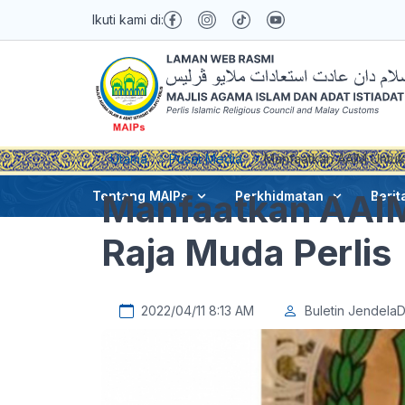
Ikuti kami di:
Utama
Pusat Media
Manfaatkan AAIM Untuk 
Manfaatkan AAIM
Tentang MAIPs
Perkhidmatan
Berit
Raja Muda Perlis
2022/04/11 8:13 AM
Buletin Jendela