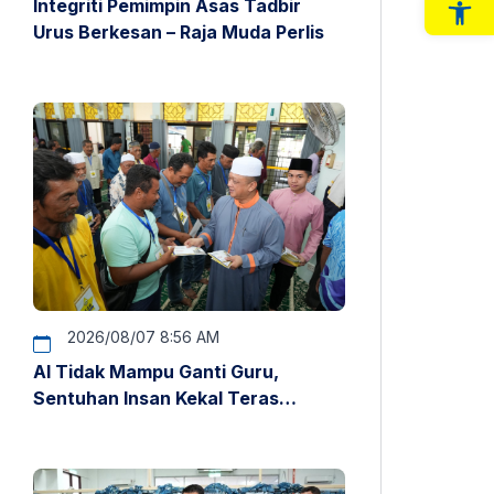
Integriti Pemimpin Asas Tadbir
Op
Urus Berkesan – Raja Muda Perlis
2026/08/07 8:56 AM
AI Tidak Mampu Ganti Guru,
Sentuhan Insan Kekal Teras
Pendidikan – Raja Muda Perlis