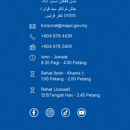
korporat@maips.gov.my
+604 979 4439
+604 978 2400
Isnin - Jumaat:
8.30 Pagi - 4:30 Petang
Rehat (Isnin - Khamis ):
1.00 Petang - 2.00 Petang
Rehat (Jumaat):
12.15Tengah Hari - 2.45 Petang