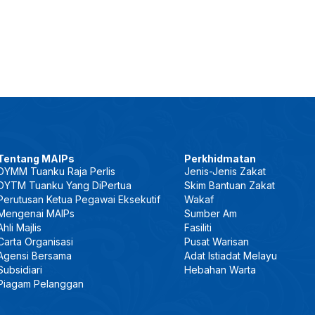
Tentang MAIPs
Perkhidmatan
DYMM Tuanku Raja Perlis
Jenis-Jenis Zakat
DYTM Tuanku Yang DiPertua
Skim Bantuan Zakat
Perutusan Ketua Pegawai Eksekutif
Wakaf
Mengenai MAIPs
Sumber Am
Ahli Majlis
Fasiliti
Carta Organisasi
Pusat Warisan
Agensi Bersama
Adat Istiadat Melayu
Subsidiari
Hebahan Warta
Piagam Pelanggan