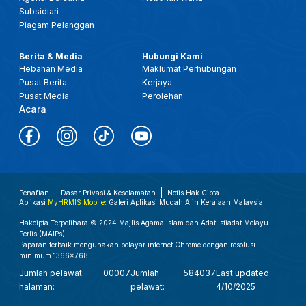
Subsidiari
Piagam Pelanggan
Berita & Media
Hubungi Kami
Hebahan Media
Maklumat Perhubungan
Pusat Berita
Kerjaya
Pusat Media
Perolehan
Acara
Penafian
Dasar Privasi & Keselamatan
Notis Hak Cipta
Aplikasi
MyHRMIS Mobile
: Galeri Aplikasi Mudah Alih Kerajaan Malaysia
Hakcipta Terpelihara © 2024 Majlis Agama Islam dan Adat Istiadat Melayu
Perlis (MAIPs).
Paparan terbaik mengunakan pelayar internet Chrome dengan resolusi
minimum 1366x768.
Jumlah pelawat
00007
Jumlah
584037
Last updated:
halaman:
pelawat:
4/10/2025