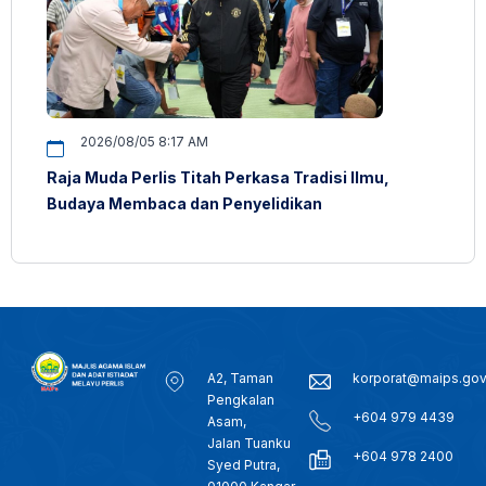
2026/08/05 8:17 AM
Raja Muda Perlis Titah Perkasa Tradisi Ilmu,
Budaya Membaca dan Penyelidikan
A2, Taman
korporat@maips.go
Pengkalan
+604 979 4439
Asam,
Jalan Tuanku
+604 978 2400
Syed Putra,