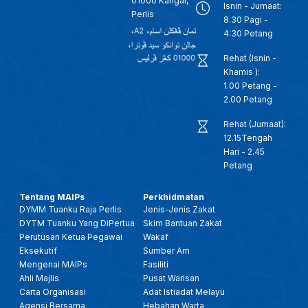
01000 Kangar,
Isnin - Jumaat:
Perlis
8.30 Pagi -
4:30 Petang
Rehat (Isnin -
Khamis ):
1.00 Petang -
2.00 Petang
Rehat (Jumaat):
12.15Tengah
Hari - 2.45
Petang
Tentang MAIPs
Perkhidmatan
DYMM Tuanku Raja Perlis
Jenis-Jenis Zakat
DYTM Tuanku Yang DiPertua
Skim Bantuan Zakat
Perutusan Ketua Pegawai
Wakaf
Eksekutif
Sumber Am
Mengenai MAIPs
Fasiliti
Ahli Majlis
Pusat Warisan
Carta Organisasi
Adat Istiadat Melayu
Agensi Bersama
Hebahan Warta