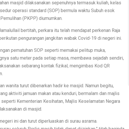
ahan masjid dilaksanakan sepenuhnya termasuk kuliah, kelas
osedur operasi standard (SOP) bermula waktu Subuh esok
an Pemulihan (PKPP) diumumkan.
malullail bertitah, perkara itu telah mendapat perkenan Raja
 berikutan pengurangan jangkitan wabak Covid-19 di negeri ini.
 dengan pematuhan SOP seperti memakai pelitup muka,
ngnya satu meter pada setiap masa, membawa sejadah sendiri,
aksanakan sebarang kontak fizikal, mengimbas Kod QR
n.
n wanita turut dibenarkan hadir ke masjid. Namun begitu,
ng aktiviti jamuan makan atau kenduri, bermalam dan majlis
ib seperti Kementerian Kesihatan, Majlis Keselamatan Negara
laksanakan di masjid.
egeri ini dan turut diperluaskan di surau asrama.
urau seluruh Perlis masih tidak dapat diizinkan,” titah baginda