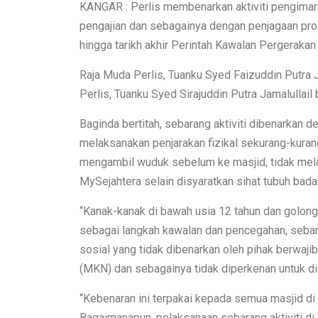
KANGAR : Perlis membenarkan aktiviti pengimar
pengajian dan sebagainya dengan penjagaan pr
hingga tarikh akhir Perintah Kawalan Pergerak
Raja Muda Perlis, Tuanku Syed Faizuddin Putra Ja
Perlis, Tuanku Syed Sirajuddin Putra Jamalullail
Baginda bertitah, sebarang aktiviti dibenarkan
melaksanakan penjarakan fizikal sekurang-kura
mengambil wuduk sebelum ke masjid, tidak mel
MySejahtera selain disyaratkan sihat tubuh bada
“Kanak-kanak di bawah usia 12 tahun dan golonga
sebagai langkah kawalan dan pencegahan, sebara
sosial yang tidak dibenarkan oleh pihak berwaj
(MKN) dan sebagainya tidak diperkenan untuk di
“Kebenaran ini terpakai kepada semua masjid di n
Bagaimanapun, pelaksanaan sebarang aktiviti di s