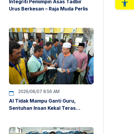
Integriti Pemimpin Asas Tadbir
Op
Urus Berkesan – Raja Muda Perlis
2026/08/07 8:56 AM
AI Tidak Mampu Ganti Guru,
Sentuhan Insan Kekal Teras
Pendidikan – Raja Muda Perlis