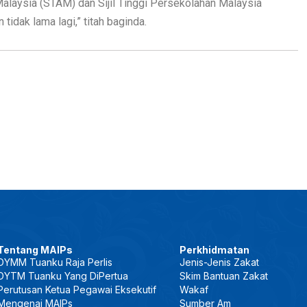
Malaysia (STAM) dan Sijil Tinggi Persekolahan Malaysia
dak lama lagi,” titah baginda.
Tentang MAIPs
Perkhidmatan
DYMM Tuanku Raja Perlis
Jenis-Jenis Zakat
DYTM Tuanku Yang DiPertua
Skim Bantuan Zakat
Perutusan Ketua Pegawai Eksekutif
Wakaf
Mengenai MAIPs
Sumber Am