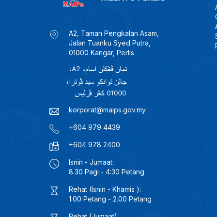
A2, Taman Pengkalan Asam,
Jalan Tuanku Syed Putra,
01000 Kangar, Perlis
korporat@maips.gov.my
+604 979 4439
+604 978 2400
Isnin - Jumaat:
8.30 Pagi - 4:30 Petang
Rehat (Isnin - Khamis ):
1.00 Petang - 2.00 Petang
Rehat (Jumaat):