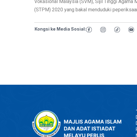
Vokasional Malaysia (SVM), Sijil Tinggi Agama 
(STPM) 2020 yang bakal menduduki peperiksaan ti
Kongsi ke Media Sosial: