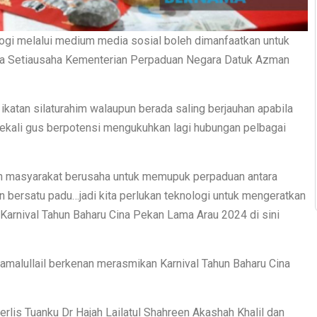
gi melalui medium media sosial boleh dimanfaatkan untuk
tua Setiausaha Kementerian Perpaduan Negara Datuk Azman
katan silaturahim walaupun berada saling berjauhan apabila
 sekali gus berpotensi mengukuhkan lagi hubungan pelbagai
n masyarakat berusaha untuk memupuk perpaduan antara
n bersatu padu…jadi kita perlukan teknologi untuk mengeratkan
 Karnival Tahun Baharu Cina Pekan Lama Arau 2024 di sini
amalullail berkenan merasmikan Karnival Tahun Baharu Cina
erlis Tuanku Dr Hajah Lailatul Shahreen Akashah Khalil dan