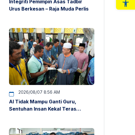
Integriti Pemimpin Asas Tadbir
Op
Urus Berkesan – Raja Muda Perlis
2026/08/07 8:56 AM
AI Tidak Mampu Ganti Guru,
Sentuhan Insan Kekal Teras
Pendidikan – Raja Muda Perlis