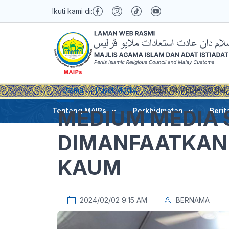
Ikuti kami di:
Utama
Pusat Media
MEDIUM MEDIA SOSIA
MEDIUM MEDIA 
Tentang MAIPs
Perkhidmatan
Berit
DIMANFAATKAN
KAUM
2024/02/02 9:15 AM
BERNAMA