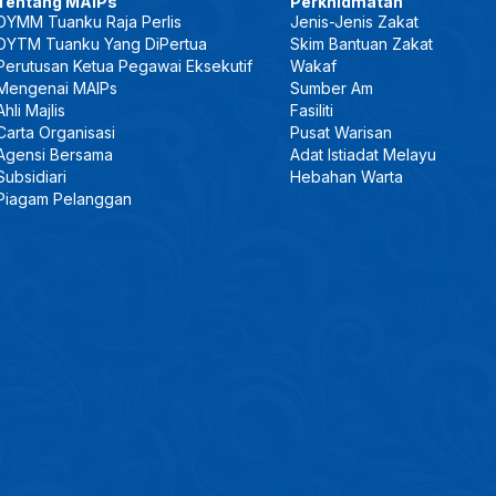
Tentang MAIPs
Perkhidmatan
DYMM Tuanku Raja Perlis
Jenis-Jenis Zakat
DYTM Tuanku Yang DiPertua
Skim Bantuan Zakat
Perutusan Ketua Pegawai Eksekutif
Wakaf
Mengenai MAIPs
Sumber Am
Ahli Majlis
Fasiliti
Carta Organisasi
Pusat Warisan
Agensi Bersama
Adat Istiadat Melayu
Subsidiari
Hebahan Warta
Piagam Pelanggan