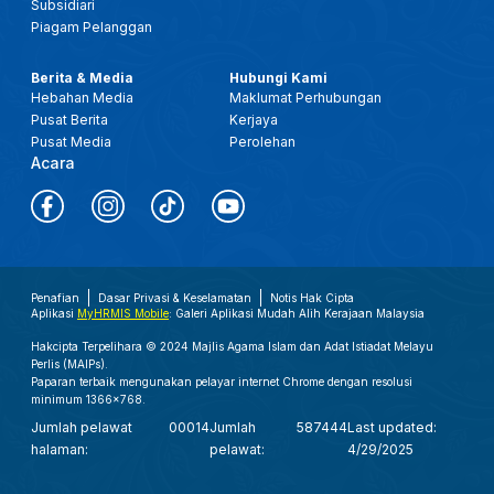
Subsidiari
Piagam Pelanggan
Berita & Media
Hubungi Kami
Hebahan Media
Maklumat Perhubungan
Pusat Berita
Kerjaya
Pusat Media
Perolehan
Acara
Penafian
Dasar Privasi & Keselamatan
Notis Hak Cipta
Aplikasi
MyHRMIS Mobile
: Galeri Aplikasi Mudah Alih Kerajaan Malaysia
Hakcipta Terpelihara © 2024 Majlis Agama Islam dan Adat Istiadat Melayu
Perlis (MAIPs).
Paparan terbaik mengunakan pelayar internet Chrome dengan resolusi
minimum 1366x768.
Jumlah pelawat
00014
Jumlah
587444
Last updated:
halaman:
pelawat:
4/29/2025