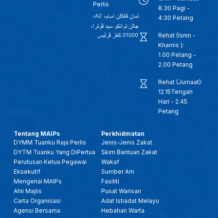
Perlis
8.30 Pagi -
4:30 Petang
Rehat (Isnin -
Khamis ):
1.00 Petang -
2.00 Petang
Rehat (Jumaat):
12.15Tengah
Hari - 2.45
Petang
Tentang MAIPs
Perkhidmatan
DYMM Tuanku Raja Perlis
Jenis-Jenis Zakat
DYTM Tuanku Yang DiPertua
Skim Bantuan Zakat
Perutusan Ketua Pegawai
Wakaf
Eksekutif
Sumber Am
Mengenai MAIPs
Fasiliti
Ahli Majlis
Pusat Warisan
Carta Organisasi
Adat Istiadat Melayu
Agensi Bersama
Hebahan Warta