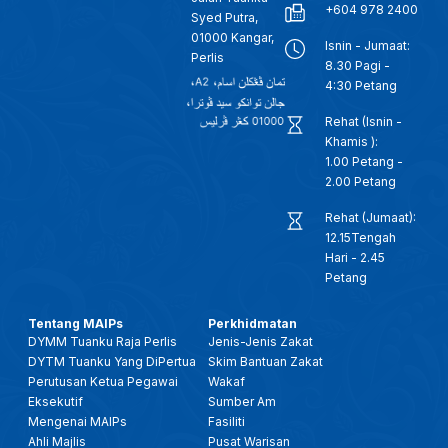
+604 978 2400
Syed Putra,
01000 Kangar,
Isnin - Jumaat:
Perlis
8.30 Pagi -
4:30 Petang
Rehat (Isnin -
Khamis ):
1.00 Petang -
2.00 Petang
Rehat (Jumaat):
12.15Tengah
Hari - 2.45
Petang
Tentang MAIPs
Perkhidmatan
DYMM Tuanku Raja Perlis
Jenis-Jenis Zakat
DYTM Tuanku Yang DiPertua
Skim Bantuan Zakat
Perutusan Ketua Pegawai
Wakaf
Eksekutif
Sumber Am
Mengenai MAIPs
Fasiliti
Ahli Majlis
Pusat Warisan