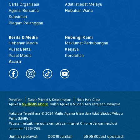
Carta Organisasi
Adat Istiadat Melayu
Agensi Bersama
Hebahan Warta
Subsidiari
Piagam Pelanggan
Berita & Media
Hubungi Kami
Hebahan Media
Maklumat Perhubungan
Pusat Berita
Kerjaya
Pusat Media
Perolehan
Acara
Penafian
Dasar Privasi & Keselamatan
Notis Hak Cipta
Aplikasi
MyHRMIS Mobile
: Galeri Aplikasi Mudah Alih Kerajaan Malaysia
Hakcipta Terpelihara © 2024 Majlis Agama Islam dan Adat Istiadat Melayu
Perlis (MAIPs).
Paparan terbaik mengunakan pelayar internet Chrome dengan resolusi
minimum 1366x768.
Jumlah pelawat
00019
Jumlah
580880
Last updated: