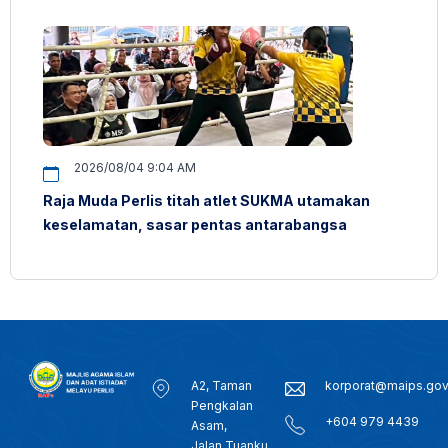
2026/08/04 9:04 AM
Raja Muda Perlis titah atlet SUKMA utamakan
keselamatan, sasar pentas antarabangsa
A2, Taman
korporat@maips.go
Pengkalan
+604 979 4439
Asam,
Jalan Tuanku