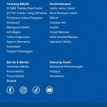
Tentang MAIPs
Perkhidmatan
DYMM Tuanku Raja Perlis
Jenis-Jenis Zakat
DYTM Tuanku Yang DiPertua
Skim Bantuan Zakat
Perutusan Ketua Pegawai
Wakaf
Eksekutif
Sumber Am
Mengenai MAIPs
Fasiliti
Ahli Majlis
Pusat Warisan
Carta Organisasi
Adat Istiadat Melayu
Agensi Bersama
Hebahan Warta
Subsidiari
Piagam Pelanggan
Berita & Media
Hubungi Kami
Hebahan Media
Maklumat Perhubungan
Pusat Berita
Kerjaya
Pusat Media
Perolehan
Acara