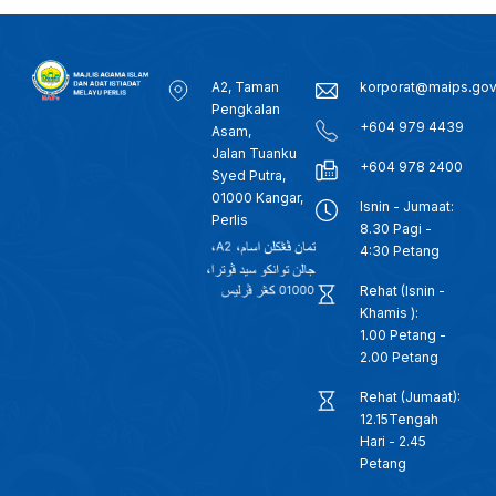
A2, Taman
korporat@maips.go
Pengkalan
+604 979 4439
Asam,
Jalan Tuanku
+604 978 2400
Syed Putra,
01000 Kangar,
Isnin - Jumaat:
Perlis
8.30 Pagi -
4:30 Petang
Rehat (Isnin -
Khamis ):
1.00 Petang -
2.00 Petang
Rehat (Jumaat):
12.15Tengah
Hari - 2.45
Petang