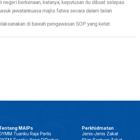
negeri berkenaan, katanya, keputusan itu dibuat selepas
asuk jawatankuasa majlis fatwa secara dalam talian.
 dilaksanakan di bawah pengawasan SOP yang ketat.
Tentang MAIPs
Perkhidmatan
DYMM Tuanku Raja Perlis
Jenis-Jenis Zakat
DYTM Tuanku Yang DiPertua
Skim Bantuan Zakat