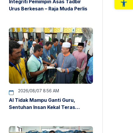
Integriti Pemimpin Asas Tadbir
Op
Urus Berkesan – Raja Muda Perlis
2026/08/07 8:56 AM
AI Tidak Mampu Ganti Guru,
Sentuhan Insan Kekal Teras
Pendidikan – Raja Muda Perlis