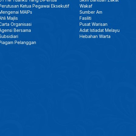
Perutusan Ketua Pegawai Eksekutif
Wakaf
Mengenai MAIPs
Sumber Am
Ahli Majlis
Fasiliti
Carta Organisasi
Pusat Warisan
Agensi Bersama
Adat Istiadat Melayu
Subsidiari
Hebahan Warta
Piagam Pelanggan