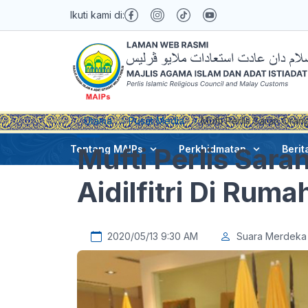
Ikuti kami di:
Utama
Pusat Media
Mufti Perlis Saran Orang
Mufti Perlis Sara
Tentang MAIPs
Perkhidmatan
Berit
Aidilfitri Di Ruma
2020/05/13 9:30 AM
Suara Merdeka