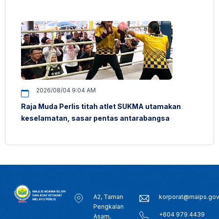
2026/08/04 9:04 AM
Raja Muda Perlis titah atlet SUKMA utamakan
keselamatan, sasar pentas antarabangsa
A2, Taman
korporat@maips.go
Pengkalan
+604 979 4439
Asam,