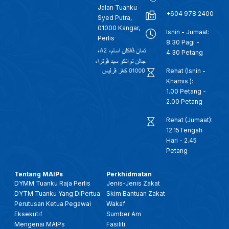
Jalan Tuanku
+604 978 2400
Syed Putra,
01000 Kangar,
Isnin - Jumaat:
Perlis
8.30 Pagi -
4:30 Petang
Rehat (Isnin -
Khamis ):
1.00 Petang -
2.00 Petang
Rehat (Jumaat):
12.15Tengah
Hari - 2.45
Petang
Tentang MAIPs
Perkhidmatan
DYMM Tuanku Raja Perlis
Jenis-Jenis Zakat
DYTM Tuanku Yang DiPertua
Skim Bantuan Zakat
Perutusan Ketua Pegawai
Wakaf
Eksekutif
Sumber Am
Mengenai MAIPs
Fasiliti