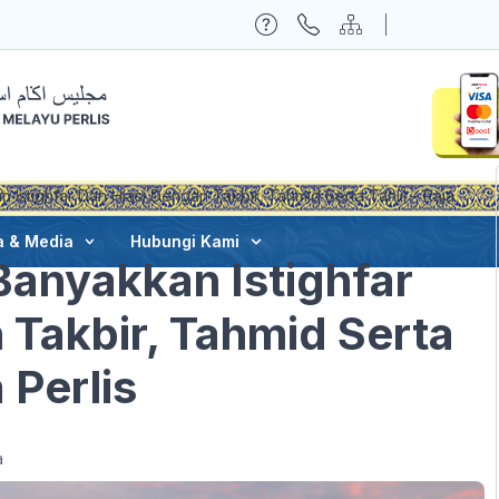
 Istighfar Dan Hiasi Dengan Takbir, Tahmid Serta Tahlil – Raja
a & Media
Hubungi Kami
Banyakkan Istighfar
 Takbir, Tahmid Serta
 Perlis
a