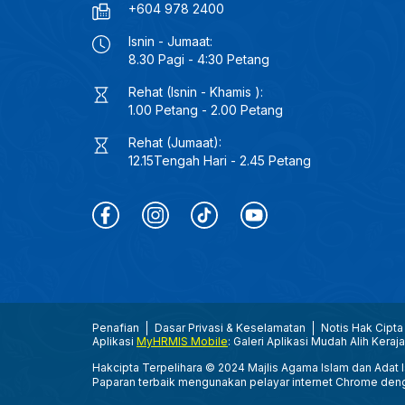
+604 978 2400
Isnin - Jumaat:
8.30 Pagi - 4:30 Petang
Rehat (Isnin - Khamis ):
1.00 Petang - 2.00 Petang
Rehat (Jumaat):
12.15Tengah Hari - 2.45 Petang
Penafian
Dasar Privasi & Keselamatan
Notis Hak Cipta
Aplikasi
MyHRMIS Mobile
: Galeri Aplikasi Mudah Alih Keraj
Hakcipta Terpelihara © 2024 Majlis Agama Islam dan Adat Is
Paparan terbaik mengunakan pelayar internet Chrome den