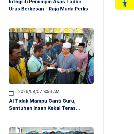
Integriti Pemimpin Asas Tadbir
Op
Urus Berkesan – Raja Muda Perlis
2026/08/07 8:56 AM
AI Tidak Mampu Ganti Guru,
Sentuhan Insan Kekal Teras
Pendidikan – Raja Muda Perlis