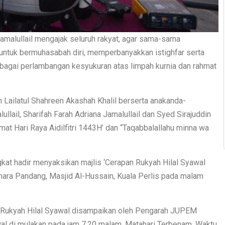
amalullail mengajak seluruh rakyat, agar sama-sama
 untuk bermuhasabah diri, memperbanyakkan istighfar serta
sebagai perlambangan kesyukuran atas limpah kurnia dan rahmat
 Lailatul Shahreen Akashah Khalil berserta anakanda-
ullail, Sharifah Farah Adriana Jamalullail dan Syed Sirajuddin
mat Hari Raya Aidilfitri 1443H’ dan “Taqabbalallahu minna wa
kat hadir menyaksikan majlis ‘Cerapan Rukyah Hilal Syawal
nara Pandang, Masjid Al-Hussain, Kuala Perlis pada malam
 Rukyah Hilal Syawal disampaikan oleh Pengarah JUPEM
wal di mulakan pada jam 7.20 malam. Matahari Terbenam, Waktu