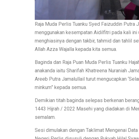
Raja Muda Perlis Tuanku Syed Faizuddin Putra J
menggunakan kesempatan Aidilfitri pada kali ini
menghiasinya dengan takbir, tahmid dan tahlil 
Allah Azza Wajalla kepada kita semua.
Baginda dan Raja Puan Muda Perlis Tuanku Hajah
anakanda iaitu Sharifah Khatreena Nuraniah Jamal
Areeb Putra Jamalullail turut mengucapkan ‘Sela
minkum” kepada semua.
Demikian titah baginda selepas berkenan berang
1443 Hijrah / 2022 Masehi yang diadakan di Me
semalam.
Sesi dimulakan dengan Taklimat Mengenai Data
Negeri Perlis disusuli dengan Rukyah Hilal Sya