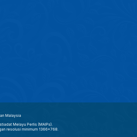
aan Malaysia
tiadat Melayu Perlis (MAIPs).
gan resolusi minimum 1366x768.