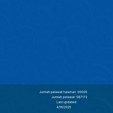
Jumlah pelawat halaman:
00005
Jumlah pelawat:
587172
Last updated:
4/16/2025