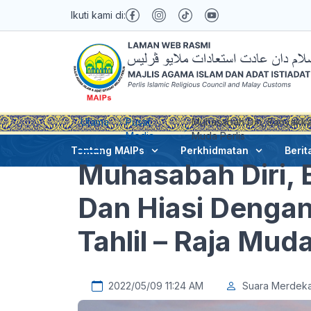
Ikuti kami di:
Utama
Pusat
Muhasabah Diri, Banyakkan
Media
Muda Perlis
Tentang MAIPs
Perkhidmatan
Berit
Muhasabah Diri, 
Dan Hiasi Dengan
Tahlil – Raja Muda
2022/05/09 11:24 AM
Suara Merdek