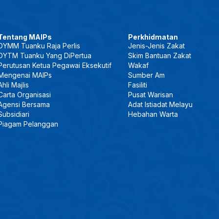
Tentang MAIPs
Perkhidmatan
DYMM Tuanku Raja Perlis
Jenis-Jenis Zakat
DYTM Tuanku Yang DiPertua
Skim Bantuan Zakat
Perutusan Ketua Pegawai Eksekutif
Wakaf
Mengenai MAIPs
Sumber Am
Ahli Majlis
Fasiliti
Carta Organisasi
Pusat Warisan
Agensi Bersama
Adat Istiadat Melayu
Subsidiari
Hebahan Warta
Piagam Pelanggan