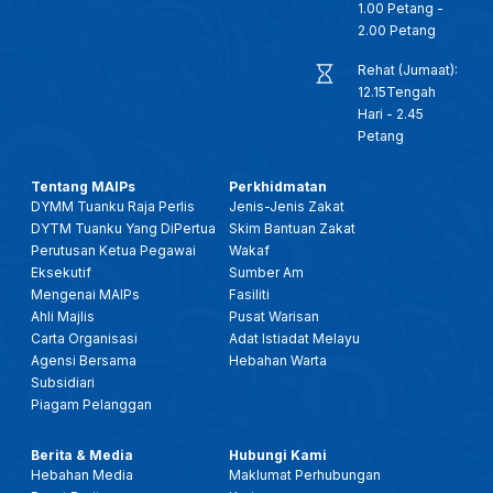
1.00 Petang -
2.00 Petang
Rehat (Jumaat):
12.15Tengah
Hari - 2.45
Petang
Tentang MAIPs
Perkhidmatan
DYMM Tuanku Raja Perlis
Jenis-Jenis Zakat
DYTM Tuanku Yang DiPertua
Skim Bantuan Zakat
Perutusan Ketua Pegawai
Wakaf
Eksekutif
Sumber Am
Mengenai MAIPs
Fasiliti
Ahli Majlis
Pusat Warisan
Carta Organisasi
Adat Istiadat Melayu
Agensi Bersama
Hebahan Warta
Subsidiari
Piagam Pelanggan
Berita & Media
Hubungi Kami
Hebahan Media
Maklumat Perhubungan