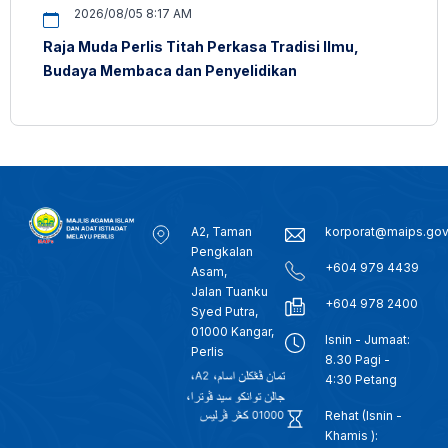
2026/08/05 8:17 AM
Raja Muda Perlis Titah Perkasa Tradisi Ilmu,
Budaya Membaca dan Penyelidikan
A2, Taman
korporat@maips.go
Pengkalan
+604 979 4439
Asam,
Jalan Tuanku
+604 978 2400
Syed Putra,
01000 Kangar,
Isnin - Jumaat:
Perlis
8.30 Pagi -
4:30 Petang
Rehat (Isnin -
Khamis ):