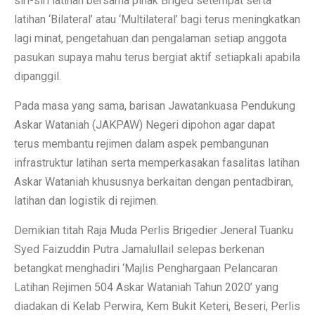
siri-siri latihan bersama pihak Briged setempat serta
latihan ‘Bilateral’ atau ‘Multilateral’ bagi terus meningkatkan
lagi minat, pengetahuan dan pengalaman setiap anggota
pasukan supaya mahu terus bergiat aktif setiapkali apabila
dipanggil.
Pada masa yang sama, barisan Jawatankuasa Pendukung
Askar Wataniah (JAKPAW) Negeri dipohon agar dapat
terus membantu rejimen dalam aspek pembangunan
infrastruktur latihan serta memperkasakan fasalitas latihan
Askar Wataniah khususnya berkaitan dengan pentadbiran,
latihan dan logistik di rejimen.
Demikian titah Raja Muda Perlis Brigedier Jeneral Tuanku
Syed Faizuddin Putra Jamalullail selepas berkenan
betangkat menghadiri ‘Majlis Penghargaan Pelancaran
Latihan Rejimen 504 Askar Wataniah Tahun 2020’ yang
diadakan di Kelab Perwira, Kem Bukit Keteri, Beseri, Perlis