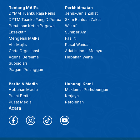
Tentang MAIPs
Perkhidmatan
DYMM Tuanku Raja Perlis
Jenis-Jenis Zakat
DYTM Tuanku Yang DiPertua
Skim Bantuan Zakat
Perutusan Ketua Pegawai
Wakaf
Eksekutif
Sumber Am
Mengenai MAIPs
Fasiliti
Ahli Majlis
Pusat Warisan
Carta Organisasi
Adat Istiadat Melayu
Agensi Bersama
Hebahan Warta
Subsidiari
Piagam Pelanggan
Berita & Media
Hubungi Kami
Hebahan Media
Maklumat Perhubungan
Pusat Berita
Kerjaya
Pusat Media
Perolehan
Acara