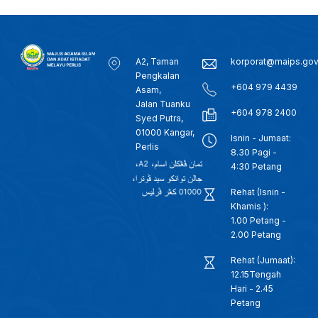
A2, Taman
korporat@maips.go
Pengkalan
+604 979 4439
Asam,
Jalan Tuanku
+604 978 2400
Syed Putra,
01000 Kangar,
Isnin - Jumaat:
Perlis
8.30 Pagi -
4:30 Petang
Rehat (Isnin -
Khamis ):
1.00 Petang -
2.00 Petang
Rehat (Jumaat):
12.15Tengah
Hari - 2.45
Petang