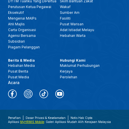
DYTM Tuanku Yang DiPertua
Skim Bantuan Zakat
Perutusan Ketua Pegawai
Wakaf
Eksekutif
Sumber Am
Mengenai MAIPs
Fasiliti
Ahli Majlis
Pusat Warisan
Carta Organisasi
Adat Istiadat Melayu
Agensi Bersama
Hebahan Warta
Subsidiari
Piagam Pelanggan
Berita & Media
Hubungi Kami
Hebahan Media
Maklumat Perhubungan
Pusat Berita
Kerjaya
Pusat Media
Perolehan
Acara
Penafian
Dasar Privasi & Keselamatan
Notis Hak Cipta
Aplikasi
MyHRMIS Mobile
: Galeri Aplikasi Mudah Alih Kerajaan Malaysia