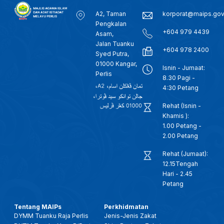
A2, Taman
korporat@maips.go
Pengkalan
+604 979 4439
Asam,
Jalan Tuanku
+604 978 2400
Syed Putra,
01000 Kangar,
Isnin - Jumaat:
Perlis
8.30 Pagi -
4:30 Petang
Rehat (Isnin -
Khamis ):
1.00 Petang -
2.00 Petang
Rehat (Jumaat):
12.15Tengah
Hari - 2.45
Petang
Tentang MAIPs
Perkhidmatan
DYMM Tuanku Raja Perlis
Jenis-Jenis Zakat