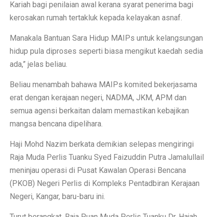
Kariah bagi penilaian awal kerana syarat penerima bagi
kerosakan rumah tertakluk kepada kelayakan asnaf.
Manakala Bantuan Sara Hidup MAIPs untuk kelangsungan
hidup pula diproses seperti biasa mengikut kaedah sedia
ada,” jelas beliau.
Beliau menambah bahawa MAIPs komited bekerjasama
erat dengan kerajaan negeri, NADMA, JKM, APM dan
semua agensi berkaitan dalam memastikan kebajikan
mangsa bencana dipelihara.
Haji Mohd Nazim berkata demikian selepas mengiringi
Raja Muda Perlis Tuanku Syed Faizuddin Putra Jamalullail
meninjau operasi di Pusat Kawalan Operasi Bencana
(PKOB) Negeri Perlis di Kompleks Pentadbiran Kerajaan
Negeri, Kangar, baru-baru ini.
Turut berangkat, Raja Puan Muda Perlis Tuanku Dr. Hajah