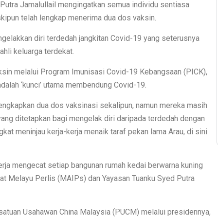
Putra Jamalullail mengingatkan semua individu sentiasa
ipun telah lengkap menerima dua dos vaksin.
ngelakkan diri terdedah jangkitan Covid-19 yang seterusnya
hli keluarga terdekat.
aksin melalui Program Imunisasi Covid-19 Kebangsaan (PICK),
dalah ‘kunci’ utama membendung Covid-19.
lengkapkan dua dos vaksinasi sekalipun, namun mereka masih
ang ditetapkan bagi mengelak diri daripada terdedah dengan
gkat meninjau kerja-kerja menaik taraf pekan lama Arau, di sini
kerja mengecat setiap bangunan rumah kedai berwarna kuning
adat Melayu Perlis (MAIPs) dan Yayasan Tuanku Syed Putra
satuan Usahawan China Malaysia (PUCM) melalui presidennya,