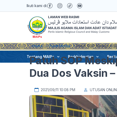
Ikuti kami di:
Utama
Pusat Media
Patuh SOP Meskipun Su
Patuh SOP Meski
Tentang MAIPs
Perkhidmatan
Berit
Dua Dos Vaksin –
2021/09/11 10:08 PM
UTUSAN ONLIN