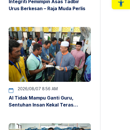
Integriti Pemimpin Asas Tadbir
Op
Urus Berkesan – Raja Muda Perlis
2026/08/07 8:56 AM
AI Tidak Mampu Ganti Guru,
Sentuhan Insan Kekal Teras
Pendidikan – Raja Muda Perlis