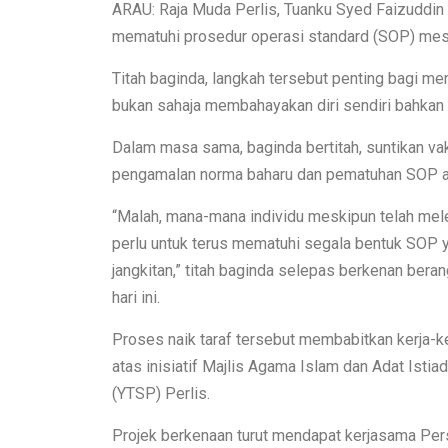
ARAU: Raja Muda Perlis, Tuanku Syed Faizuddin 
mematuhi prosedur operasi standard (SOP) mesk
Titah baginda, langkah tersebut penting bagi me
bukan sahaja membahayakan diri sendiri bahkan a
Dalam masa sama, baginda bertitah, suntikan v
pengamalan norma baharu dan pematuhan SOP a
“Malah, mana-mana individu meskipun telah me
perlu untuk terus mematuhi segala bentuk SOP y
jangkitan,” titah baginda selepas berkenan beran
hari ini.
Proses naik taraf tersebut membabitkan kerja-
atas inisiatif Majlis Agama Islam dan Adat Isti
(YTSP) Perlis.
Projek berkenaan turut mendapat kerjasama Per