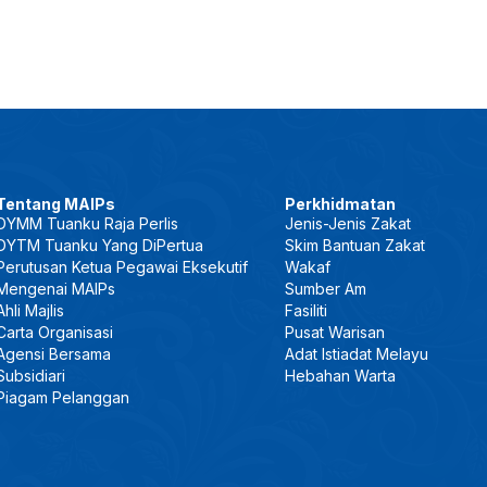
Tentang MAIPs
Perkhidmatan
DYMM Tuanku Raja Perlis
Jenis-Jenis Zakat
DYTM Tuanku Yang DiPertua
Skim Bantuan Zakat
Perutusan Ketua Pegawai Eksekutif
Wakaf
Mengenai MAIPs
Sumber Am
Ahli Majlis
Fasiliti
Carta Organisasi
Pusat Warisan
Agensi Bersama
Adat Istiadat Melayu
Subsidiari
Hebahan Warta
Piagam Pelanggan