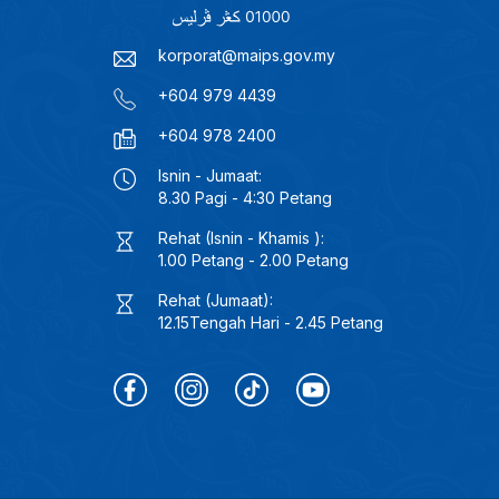
korporat@maips.gov.my
+604 979 4439
+604 978 2400
Isnin - Jumaat:
8.30 Pagi - 4:30 Petang
Rehat (Isnin - Khamis ):
1.00 Petang - 2.00 Petang
Rehat (Jumaat):
12.15Tengah Hari - 2.45 Petang