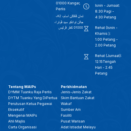
01000 Kangar,
Isnin - Jumaat:
Perlis
8.30 Pagi -
4:30 Petang
Rehat (Isnin -
Khamis ):
1.00 Petang -
2.00 Petang
Rehat (Jumaat):
12.15Tengah
Hari - 2.45
Petang
Tentang MAIPs
Perkhidmatan
DYMM Tuanku Raja Perlis
Jenis-Jenis Zakat
DYTM Tuanku Yang DiPertua
Skim Bantuan Zakat
Perutusan Ketua Pegawai
Wakaf
Eksekutif
Sumber Am
Mengenai MAIPs
Fasiliti
Ahli Majlis
Pusat Warisan
Carta Organisasi
Adat Istiadat Melayu