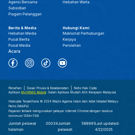
Agensi Bersama
Hebahan Warta
Subsidiari
Piagam Pelanggan
Berita & Media
Hubungi Kami
Hebahan Media
Maklumat Perhubungan
Pusat Berita
Kerjaya
Pusat Media
Perolehan
Acara
Penafian
Dasar Privasi & Keselamatan
Notis Hak Cipta
Aplikasi
MyHRMIS Mobile
: Galeri Aplikasi Mudah Alih Kerajaan Malaysia
Hakcipta Terpelihara © 2024 Majlis Agama Islam dan Adat Istiadat Melayu
Perlis (MAIPs).
Paparan terbaik mengunakan pelayar internet Chrome dengan resolusi
minimum 1366x768.
Jumlah pelawat
00034
Jumlah
588991
Last updated:
halaman:
pelawat:
4/22/2025