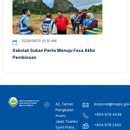
2026/08/10 10:10 AM
Sekolah Sukan Perlis Menuju Fasa Akhir
Pembinaan
A2, Taman
korporat@maips.go
Pengkalan
+604 979 4439
Asam,
Jalan Tuanku
+604 978 2400
Syed Putra,