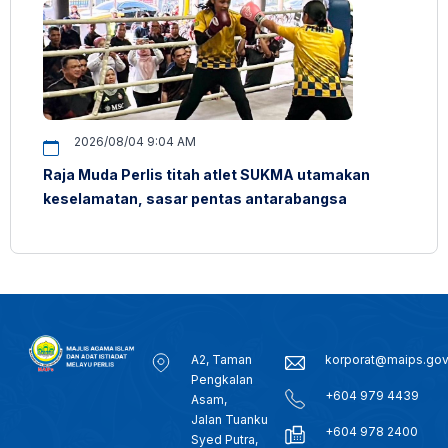
2026/08/04 9:04 AM
Raja Muda Perlis titah atlet SUKMA utamakan
keselamatan, sasar pentas antarabangsa
A2, Taman
korporat@maips.go
Pengkalan
+604 979 4439
Asam,
Jalan Tuanku
+604 978 2400
Syed Putra,