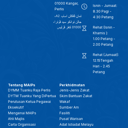
01000 Kangar,
Isnin - Jumaat:
Perlis
8.30 Pagi -
4:30 Petang
Rehat (Isnin -
Khamis ):
1.00 Petang -
2.00 Petang
Rehat (Jumaat):
12.15Tengah
Hari - 2.45
Petang
Tentang MAIPs
Perkhidmatan
DYMM Tuanku Raja Perlis
Jenis-Jenis Zakat
DYTM Tuanku Yang DiPertua
Skim Bantuan Zakat
Perutusan Ketua Pegawai
Wakaf
Eksekutif
Sumber Am
Mengenai MAIPs
Fasiliti
Ahli Majlis
Pusat Warisan
Carta Organisasi
Adat Istiadat Melayu