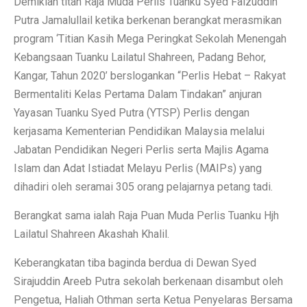
Demikian titah Raja Muda Perlis Tuanku Syed Faizuddin
Putra Jamalullail ketika berkenan berangkat merasmikan
program ‘Titian Kasih Mega Peringkat Sekolah Menengah
Kebangsaan Tuanku Lailatul Shahreen, Padang Behor,
Kangar, Tahun 2020’ berslogankan “Perlis Hebat – Rakyat
Bermentaliti Kelas Pertama Dalam Tindakan” anjuran
Yayasan Tuanku Syed Putra (YTSP) Perlis dengan
kerjasama Kementerian Pendidikan Malaysia melalui
Jabatan Pendidikan Negeri Perlis serta Majlis Agama
Islam dan Adat Istiadat Melayu Perlis (MAIPs) yang
dihadiri oleh seramai 305 orang pelajarnya petang tadi.
Berangkat sama ialah Raja Puan Muda Perlis Tuanku Hjh
Lailatul Shahreen Akashah Khalil.
Keberangkatan tiba baginda berdua di Dewan Syed
Sirajuddin Areeb Putra sekolah berkenaan disambut oleh
Pengetua, Haliah Othman serta Ketua Penyelaras Bersama