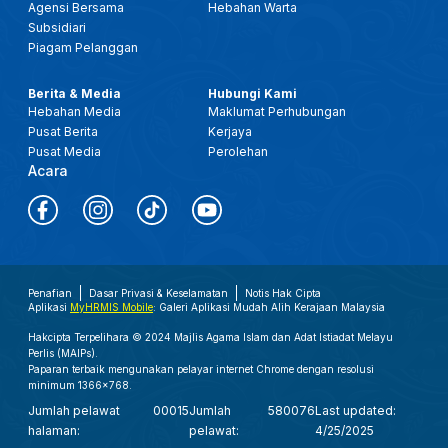
Agensi Bersama
Hebahan Warta
Subsidiari
Piagam Pelanggan
Berita & Media
Hubungi Kami
Hebahan Media
Maklumat Perhubungan
Pusat Berita
Kerjaya
Pusat Media
Perolehan
Acara
Penafian
Dasar Privasi & Keselamatan
Notis Hak Cipta
Aplikasi
MyHRMIS Mobile
: Galeri Aplikasi Mudah Alih Kerajaan Malaysia
Hakcipta Terpelihara © 2024 Majlis Agama Islam dan Adat Istiadat Melayu
Perlis (MAIPs).
Paparan terbaik mengunakan pelayar internet Chrome dengan resolusi
minimum 1366x768.
Jumlah pelawat
00015
Jumlah
580076
Last updated:
halaman:
pelawat:
4/25/2025