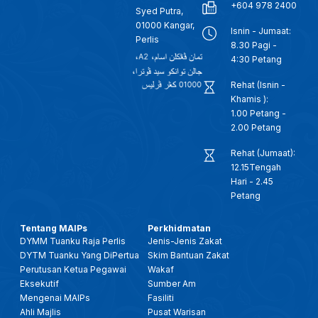
+604 978 2400
Syed Putra,
01000 Kangar,
Isnin - Jumaat:
Perlis
8.30 Pagi -
4:30 Petang
Rehat (Isnin -
Khamis ):
1.00 Petang -
2.00 Petang
Rehat (Jumaat):
12.15Tengah
Hari - 2.45
Petang
Tentang MAIPs
Perkhidmatan
DYMM Tuanku Raja Perlis
Jenis-Jenis Zakat
DYTM Tuanku Yang DiPertua
Skim Bantuan Zakat
Perutusan Ketua Pegawai
Wakaf
Eksekutif
Sumber Am
Mengenai MAIPs
Fasiliti
Ahli Majlis
Pusat Warisan