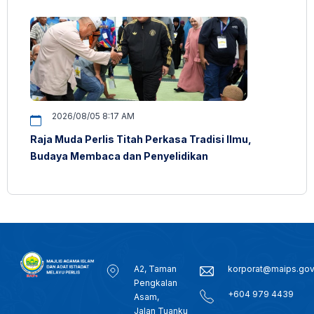
2026/08/05 8:17 AM
Raja Muda Perlis Titah Perkasa Tradisi Ilmu,
Budaya Membaca dan Penyelidikan
A2, Taman
korporat@maips.go
Pengkalan
+604 979 4439
Asam,
Jalan Tuanku