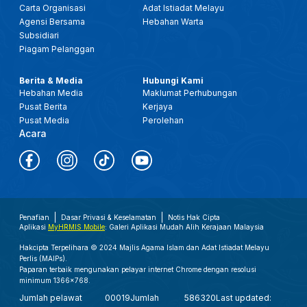
Carta Organisasi
Adat Istiadat Melayu
Agensi Bersama
Hebahan Warta
Subsidiari
Piagam Pelanggan
Berita & Media
Hubungi Kami
Hebahan Media
Maklumat Perhubungan
Pusat Berita
Kerjaya
Pusat Media
Perolehan
Acara
Penafian
Dasar Privasi & Keselamatan
Notis Hak Cipta
Aplikasi
MyHRMIS Mobile
: Galeri Aplikasi Mudah Alih Kerajaan Malaysia
Hakcipta Terpelihara © 2024 Majlis Agama Islam dan Adat Istiadat Melayu
Perlis (MAIPs).
Paparan terbaik mengunakan pelayar internet Chrome dengan resolusi
minimum 1366x768.
Jumlah pelawat
00019
Jumlah
586320
Last updated: