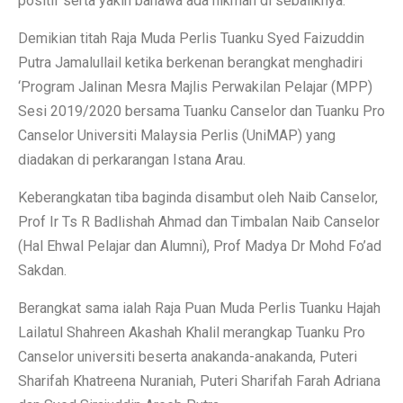
positif serta yakin bahawa ada hikmah di sebaliknya.
Demikian titah Raja Muda Perlis Tuanku Syed Faizuddin
Putra Jamalullail ketika berkenan berangkat menghadiri
‘Program Jalinan Mesra Majlis Perwakilan Pelajar (MPP)
Sesi 2019/2020 bersama Tuanku Canselor dan Tuanku Pro
Canselor Universiti Malaysia Perlis (UniMAP) yang
diadakan di perkarangan Istana Arau.
Keberangkatan tiba baginda disambut oleh Naib Canselor,
Prof Ir Ts R Badlishah Ahmad dan Timbalan Naib Canselor
(Hal Ehwal Pelajar dan Alumni), Prof Madya Dr Mohd Fo’ad
Sakdan.
Berangkat sama ialah Raja Puan Muda Perlis Tuanku Hajah
Lailatul Shahreen Akashah Khalil merangkap Tuanku Pro
Canselor universiti beserta anakanda-anakanda, Puteri
Sharifah Khatreena Nuraniah, Puteri Sharifah Farah Adriana