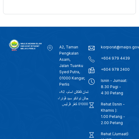
A2, Taman
korporat@maips.go
Pengkalan
+604 979 4439
Asam,
Jalan Tuanku
+604 978 2400
Syed Putra,
01000 Kangar,
Isnin - Jumaat:
Perlis
8.30 Pagi -
4:30 Petang
Rehat (Isnin -
Khamis ):
1.00 Petang -
2.00 Petang
Rehat (Jumaat):