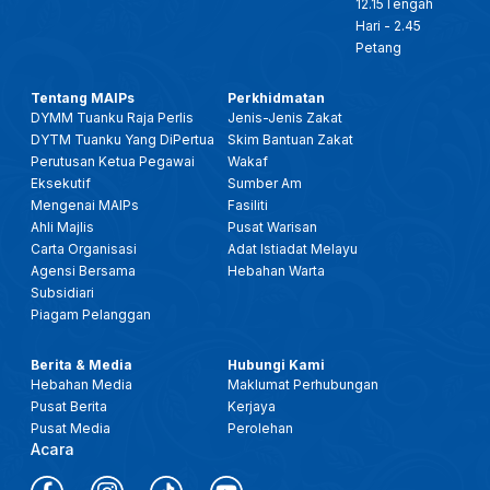
12.15Tengah
Hari - 2.45
Petang
Tentang MAIPs
Perkhidmatan
DYMM Tuanku Raja Perlis
Jenis-Jenis Zakat
DYTM Tuanku Yang DiPertua
Skim Bantuan Zakat
Perutusan Ketua Pegawai
Wakaf
Eksekutif
Sumber Am
Mengenai MAIPs
Fasiliti
Ahli Majlis
Pusat Warisan
Carta Organisasi
Adat Istiadat Melayu
Agensi Bersama
Hebahan Warta
Subsidiari
Piagam Pelanggan
Berita & Media
Hubungi Kami
Hebahan Media
Maklumat Perhubungan
Pusat Berita
Kerjaya
Pusat Media
Perolehan
Acara