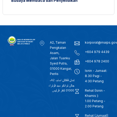
Budaya Membaca dan Penyelidikan
A2, Taman
korporat@maips.go
Pengkalan
+604 979 4439
Asam,
Jalan Tuanku
+604 978 2400
Syed Putra,
01000 Kangar,
Isnin - Jumaat:
Perlis
8.30 Pagi -
4:30 Petang
Rehat (Isnin -
Khamis ):
1.00 Petang -
2.00 Petang
Rehat (Jumaat):