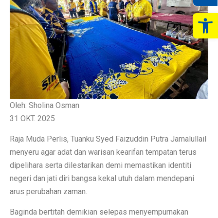
Op
Oleh: Sholina Osman
31 OKT. 2025
Raja Muda Perlis, Tuanku Syed Faizuddin Putra Jamalullail
menyeru agar adat dan warisan kearifan tempatan terus
dipelihara serta dilestarikan demi memastikan identiti
negeri dan jati diri bangsa kekal utuh dalam mendepani
arus perubahan zaman.
Baginda bertitah demikian selepas menyempurnakan