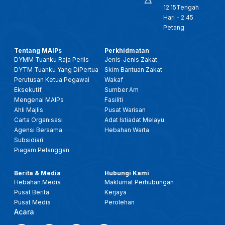
12.15Tengah
Hari - 2.45
Petang
Tentang MAIPs
Perkhidmatan
DYMM Tuanku Raja Perlis
Jenis-Jenis Zakat
DYTM Tuanku Yang DiPertua
Skim Bantuan Zakat
Perutusan Ketua Pegawai
Wakaf
Eksekutif
Sumber Am
Mengenai MAIPs
Fasiliti
Ahli Majlis
Pusat Warisan
Carta Organisasi
Adat Istiadat Melayu
Agensi Bersama
Hebahan Warta
Subsidiari
Piagam Pelanggan
Berita & Media
Hubungi Kami
Hebahan Media
Maklumat Perhubungan
Pusat Berita
Kerjaya
Pusat Media
Perolehan
Acara