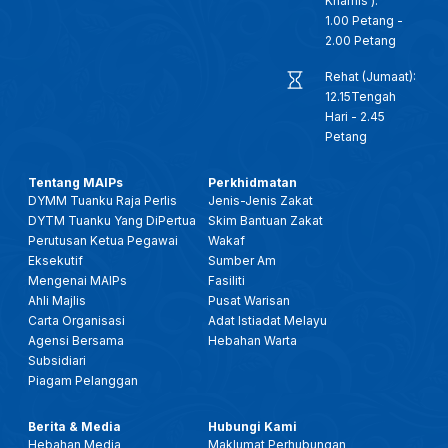
Khamis ):
1.00 Petang -
2.00 Petang
Rehat (Jumaat):
12.15Tengah
Hari - 2.45
Petang
Tentang MAIPs
Perkhidmatan
DYMM Tuanku Raja Perlis
Jenis-Jenis Zakat
DYTM Tuanku Yang DiPertua
Skim Bantuan Zakat
Perutusan Ketua Pegawai
Wakaf
Eksekutif
Sumber Am
Mengenai MAIPs
Fasiliti
Ahli Majlis
Pusat Warisan
Carta Organisasi
Adat Istiadat Melayu
Agensi Bersama
Hebahan Warta
Subsidiari
Piagam Pelanggan
Berita & Media
Hubungi Kami
Hebahan Media
Maklumat Perhubungan