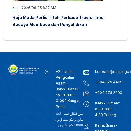
2026/08/05 8:17 AM
Raja Muda Perlis Titah Perkasa Tradisi Ilmu,
Budaya Membaca dan Penyelidikan
A2, Taman
korporat@maips.go
Pengkalan
+604 979 4439
Asam,
Jalan Tuanku
+604 978 2400
Syed Putra,
01000 Kangar,
Isnin - Jumaat:
Perlis
8.30 Pagi -
4:30 Petang
Rehat (Isnin -