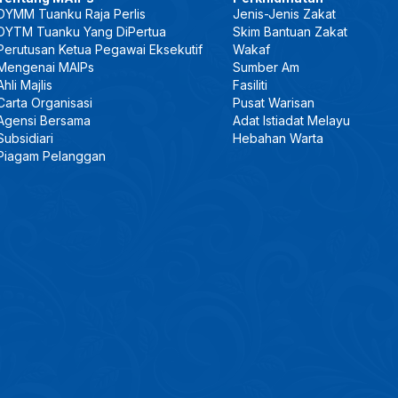
DYMM Tuanku Raja Perlis
Jenis-Jenis Zakat
DYTM Tuanku Yang DiPertua
Skim Bantuan Zakat
Perutusan Ketua Pegawai Eksekutif
Wakaf
Mengenai MAIPs
Sumber Am
Ahli Majlis
Fasiliti
Carta Organisasi
Pusat Warisan
Agensi Bersama
Adat Istiadat Melayu
Subsidiari
Hebahan Warta
Piagam Pelanggan