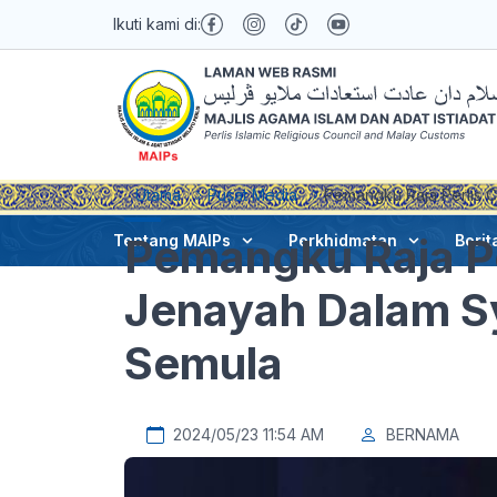
Ikuti kami di:
Utama
Pusat Media
Pemangku Raja Perlis 
Pemangku Raja P
Tentang MAIPs
Perkhidmatan
Berit
Jenayah Dalam Sy
Semula
2024/05/23 11:54 AM
BERNAMA