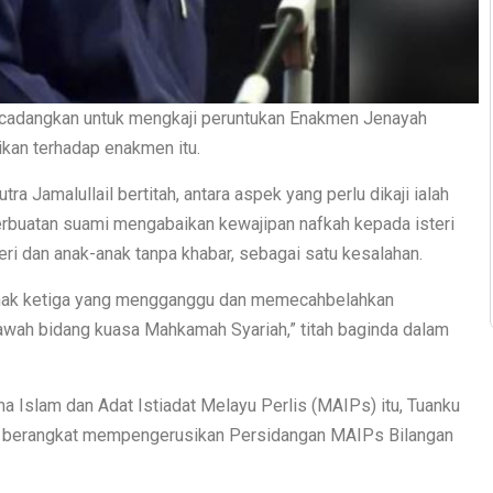
cadangkan untuk mengkaji peruntukan Enakmen Jenayah
an terhadap enakmen itu.
a Jamalullail bertitah, antara aspek yang perlu dikaji ialah
rbuatan suami mengabaikan kewajipan nafkah kepada isteri
ri dan anak-anak tanpa khabar, sebagai satu kesalahan.
, pihak ketiga yang mengganggu dan memecahbelahkan
bawah bidang kuasa Mahkamah Syariah,” titah baginda dalam
a Islam dan Adat Istiadat Melayu Perlis (MAIPs) itu, Tuanku
as berangkat mempengerusikan Persidangan MAIPs Bilangan