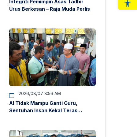
Integriti Pemimpin Asas Tadbir
Op
Urus Berkesan – Raja Muda Perlis
2026/08/07 8:56 AM
AI Tidak Mampu Ganti Guru,
Sentuhan Insan Kekal Teras
Pendidikan – Raja Muda Perlis