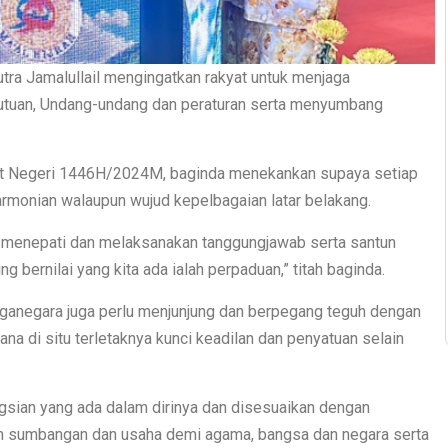
ra Jamalullail mengingatkan rakyat untuk menjaga
utuan, Undang-undang dan peraturan serta menyumbang
kat Negeri 1446H/2024M, baginda menekankan supaya setiap
rmonian walaupun wujud kepelbagaian latar belakang.
sa menepati dan melaksanakan tanggungjawab serta santun
g bernilai yang kita ada ialah perpaduan,” titah baginda.
rganegara juga perlu menjunjung dan berpegang teguh dengan
a di situ terletaknya kunci keadilan dan penyatuan selain
gsian yang ada dalam dirinya dan disesuaikan dengan
an sumbangan dan usaha demi agama, bangsa dan negara serta