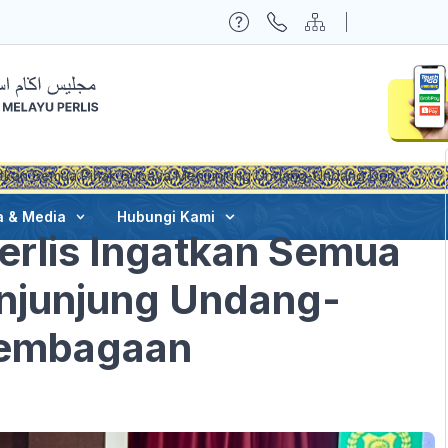
gatkan Semua Pihak Supaya Menjunjung Undang-Undang Dan
a & Media
Hubungi Kami
erlis Ingatkan Semua
njunjung Undang-
lembagaan