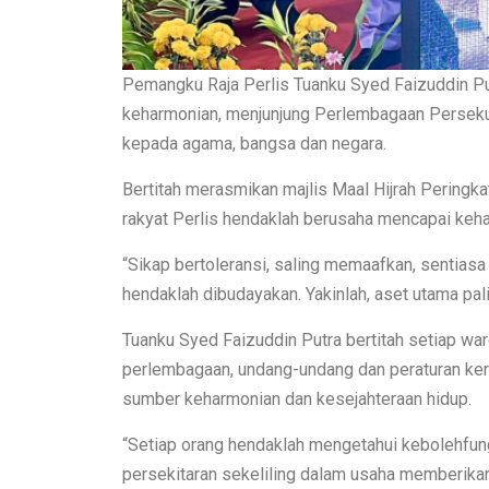
Pemangku Raja Perlis Tuanku Syed Faizuddin Put
keharmonian, menjunjung Perlembagaan Persek
kepada agama, bangsa dan negara.
Bertitah merasmikan majlis Maal Hijrah Pering
rakyat Perlis hendaklah berusaha mencapai keha
“Sikap bertoleransi, saling memaafkan, sentia
hendaklah dibudayakan. Yakinlah, aset utama palin
Tuanku Syed Faizuddin Putra bertitah setiap wa
perlembagaan, undang-undang dan peraturan keran
sumber keharmonian dan kesejahteraan hidup.
“Setiap orang hendaklah mengetahui kebolehfun
persekitaran sekeliling dalam usaha memberik