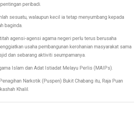
entingan peribadi.
lah sesuatu, walaupun kecil ia tetap menyumbang kepada
ah baginda.
titah agensi-agensi agama negeri perlu terus berusaha
menggiatkan usaha pembangunan kerohanian masyarakat sama
sjid dan sebarang aktiviti seumpamanya.
ama Islam dan Adat Istiadat Melayu Perlis (MAIPs).
Penagihan Narkotik (Puspen) Bukit Chabang itu, Raja Puan
kashah Khalil.