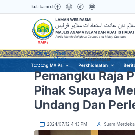
Ikuti kami di:
Utama
Pusat
Pemangku Raja Perlis In
Media
Perlembagaan
Tentang MAIPs
Perkhidmatan
Berit
Pemangku Raja P
Pihak Supaya Me
Undang Dan Per
2024/07/12 4:43 PM
Suara Merdeka