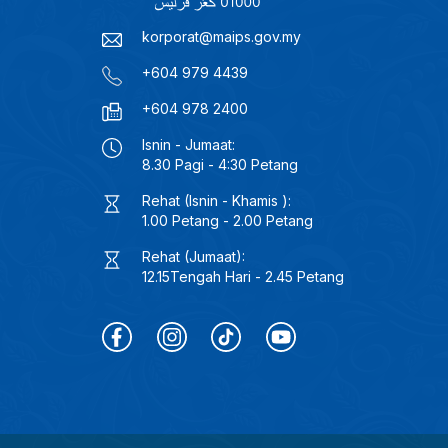
korporat@maips.gov.my
+604 979 4439
+604 978 2400
Isnin - Jumaat:
8.30 Pagi - 4:30 Petang
Rehat (Isnin - Khamis ):
1.00 Petang - 2.00 Petang
Rehat (Jumaat):
12.15Tengah Hari - 2.45 Petang