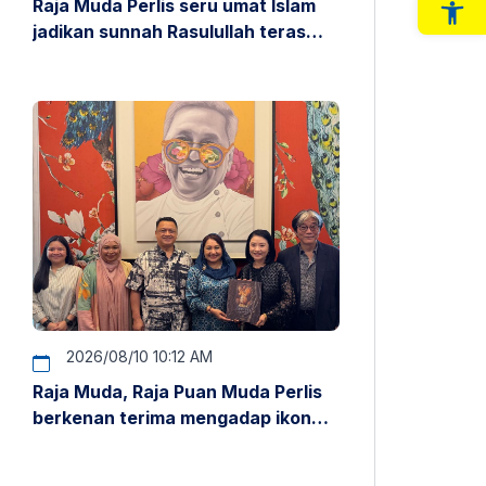
Raja Muda Perlis seru umat Islam
Op
jadikan sunnah Rasulullah teras
kehidupan
2026/08/10 10:12 AM
Raja Muda, Raja Puan Muda Perlis
berkenan terima mengadap ikon
fesyen dunia Guo Pei