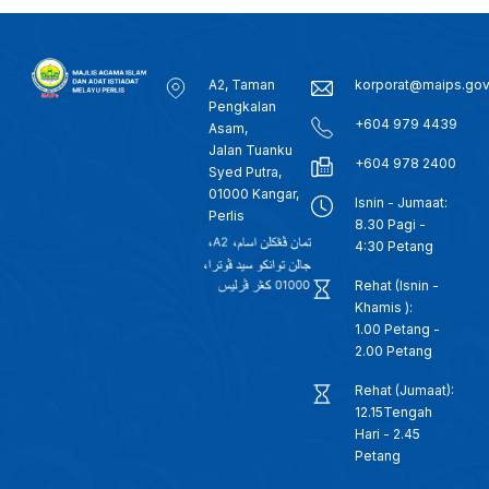
A2, Taman
korporat@maips.go
Pengkalan
+604 979 4439
Asam,
Jalan Tuanku
+604 978 2400
Syed Putra,
01000 Kangar,
Isnin - Jumaat:
Perlis
8.30 Pagi -
4:30 Petang
Rehat (Isnin -
Khamis ):
1.00 Petang -
2.00 Petang
Rehat (Jumaat):
12.15Tengah
Hari - 2.45
Petang