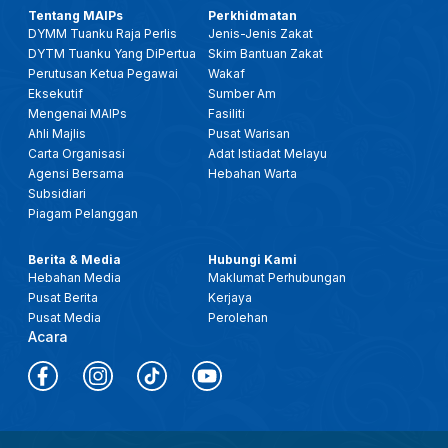
Tentang MAIPs
Perkhidmatan
DYMM Tuanku Raja Perlis
Jenis-Jenis Zakat
DYTM Tuanku Yang DiPertua
Skim Bantuan Zakat
Perutusan Ketua Pegawai
Wakaf
Eksekutif
Sumber Am
Mengenai MAIPs
Fasiliti
Ahli Majlis
Pusat Warisan
Carta Organisasi
Adat Istiadat Melayu
Agensi Bersama
Hebahan Warta
Subsidiari
Piagam Pelanggan
Berita & Media
Hubungi Kami
Hebahan Media
Maklumat Perhubungan
Pusat Berita
Kerjaya
Pusat Media
Perolehan
Acara