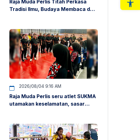
Raja Muda Perlis Titah Perkasa
Op
Tradisi Ilmu, Budaya Membaca dan
Penyelidikan
2026/08/04 9:16 AM
Raja Muda Perlis seru atlet SUKMA
utamakan keselamatan, sasar
pentas antarabangsa