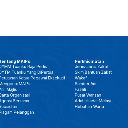
Tentang MAIPs
Perkhidmatan
DYMM Tuanku Raja Perlis
Jenis-Jenis Zakat
DYTM Tuanku Yang DiPertua
Skim Bantuan Zakat
Perutusan Ketua Pegawai Eksekutif
Wakaf
Mengenai MAIPs
Sumber Am
Ahli Majlis
Fasiliti
Carta Organisasi
Pusat Warisan
Agensi Bersama
Adat Istiadat Melayu
Subsidiari
Hebahan Warta
Piagam Pelanggan