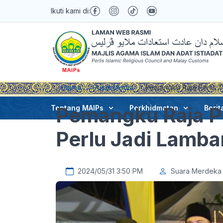
Ikuti kami di:
Utama
Pusat Media
Pemangku Raja Perlis Ti
Pemangku Raja Pe
Tentang MAIPs
Perkhidmatan
Berit
Perlu Jadi Lamba
2024/05/31 3:50 PM
Suara Merdeka