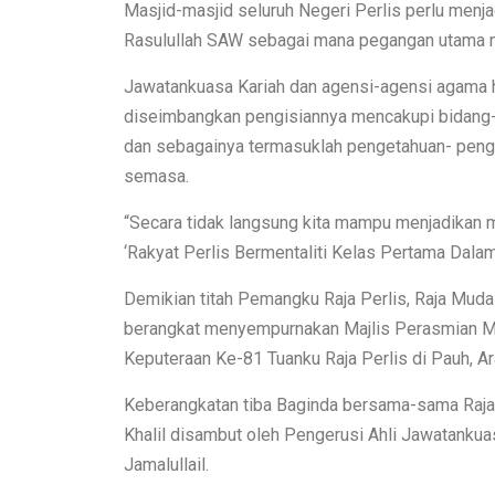
Masjid-masjid seluruh Negeri Perlis perlu men
Rasulullah SAW sebagai mana pegangan utama ne
Jawatankuasa Kariah dan agensi-agensi agama h
diseimbangkan pengisiannya mencakupi bidang-b
dan sebagainya termasuklah pengetahuan- penget
semasa.
“Secara tidak langsung kita mampu menjadikan m
‘Rakyat Perlis Bermentaliti Kelas Pertama Dalam
Demikian titah Pemangku Raja Perlis, Raja Muda
berangkat menyempurnakan Majlis Perasmian Ma
Keputeraan Ke-81 Tuanku Raja Perlis di Pauh, Ar
Keberangkatan tiba Baginda bersama-sama Raja 
Khalil disambut oleh Pengerusi Ahli Jawatanku
Jamalullail.