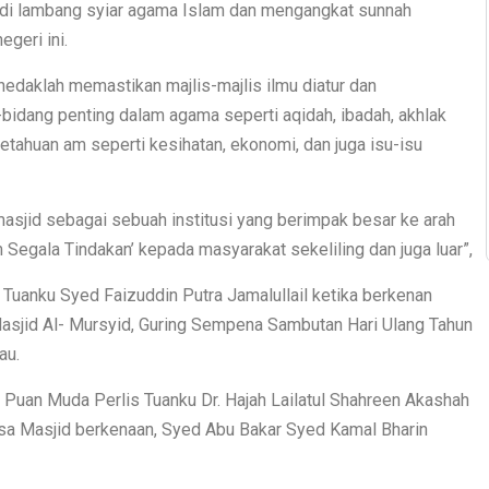
jadi lambang syiar agama Islam dan mengangkat sunnah
geri ini.
edaklah memastikan majlis-majlis ilmu diatur dan
idang penting dalam agama seperti aqidah, ibadah, akhlak
ahuan am seperti kesihatan, ekonomi, dan juga isu-isu
asjid sebagai sebuah institusi yang berimpak besar ke arah
 Segala Tindakan’ kepada masyarakat sekeliling dan juga luar”,
 Tuanku Syed Faizuddin Putra Jamalullail ketika berkenan
sjid Al- Mursyid, Guring Sempena Sambutan Hari Ulang Tahun
au.
Puan Muda Perlis Tuanku Dr. Hajah Lailatul Shahreen Akashah
asa Masjid berkenaan, Syed Abu Bakar Syed Kamal Bharin